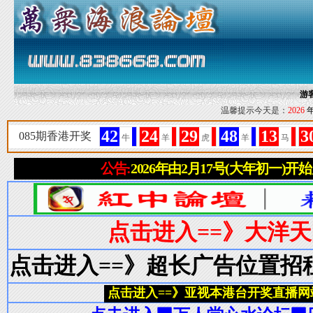
游
温馨提示今天是：
2026