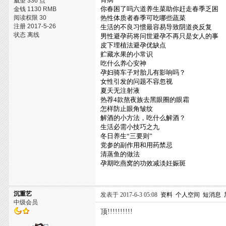
威望 336 点
你春困了吗六道养生菜助你赶走春季乏困
金钱 1130 RMB
阅读权限 30
热性体质者春季可吃哪些蔬菜
注册 2017-5-26
生活的不良习惯最容易导致阴道炎反复
状态 离线
男性避孕药将问世避孕不再只是女人的事
皮下埋植法避孕优缺点
贮藏水果的小常识
吃什么养心安神
孕妇骑车子对胎儿有影响吗？
女性引发的问题不容忽视
夏天无注射液
热荐4款熬夜族去黑眼圈的眼霜
怎样防止眼角皱纹
解酒的小方法，吃什么解酒？
生活必需小技巧之九
冬日养生“三要则”
党参的副作用和用药禁忌
清蒸鱼的做法
孕期吃燕窝的功效减淡妊娠斑
沉重艺
发表于 2017-6-3 05:08
资料
个人空间
短消息
中级会员
顶!!!!!!!!!!