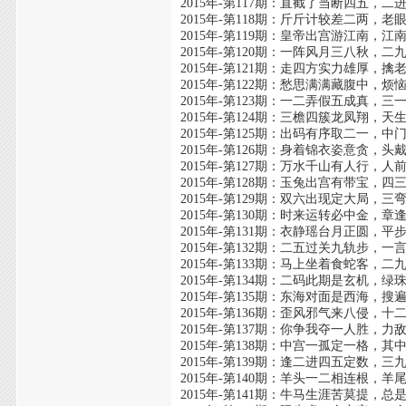
2015年-第117期：直截了当断四五，
2015年-第118期：斤斤计较差二两，
2015年-第119期：皇帝出宫游江南，
2015年-第120期：一阵风月三八秋，
2015年-第121期：走四方实力雄厚，
2015年-第122期：愁思满满藏腹中，
2015年-第123期：一二弄假五成真，
2015年-第124期：三檐四簇龙凤翔，
2015年-第125期：出码有序取二一，
2015年-第126期：身着锦衣姿意贪，
2015年-第127期：万水千山有人行，
2015年-第128期：玉兔出宫有带宝，
2015年-第129期：双六出现定大局，
2015年-第130期：时来运转必中金，
2015年-第131期：衣静瑶台月正圆，
2015年-第132期：二五过关九轨步，
2015年-第133期：马上坐着食蛇客，
2015年-第134期：二码此期是玄机，
2015年-第135期：东海对面是西海，
2015年-第136期：歪风邪气来八侵，
2015年-第137期：你争我夺一人胜，
2015年-第138期：中宫一孤定一格，
2015年-第139期：逢二进四五定数，
2015年-第140期：羊头一二相连根，
2015年-第141期：牛马生涯苦莫提，