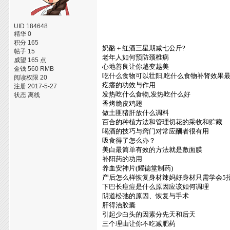
UID 184648
精华 0
积分 165
奶酪＋红酒三星期减七公斤?
帖子 15
老年人如何预防颈椎病
威望 165 点
心地善良让你越变越美
金钱 560 RMB
吃什么食物可以壮阳,吃什么食物补肾效果
阅读权限 20
疙瘩的功效与作用
注册 2017-5-27
发热吃什么食物,发热吃什么好
状态 离线
香烤脆皮鸡翅
做土匪猪肝放什么调料
百合的种植方法和管理切花的采收和贮藏
喝酒的技巧与窍门对常应酬者很有用
吸食得了怎么办？
美白最简单有效的方法就是敷面膜
补阳药的功用
养血安神片(耀德堂制药)
产后怎么样恢复身材辣妈好身材只需学会5
下巴长痘痘是什么原因应该如何调理
阴道松弛的原因、恢复与手术
肝得治胶囊
引起少白头的因素分先天和后天
三个理由让你不吃减肥药