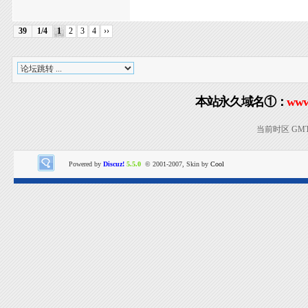
39
1/4
1
2
3
4
››
本站永久域名①：
www
当前时区 GMT+8
Powered by
Discuz!
5.5.0
© 2001-2007, Skin by
Cool