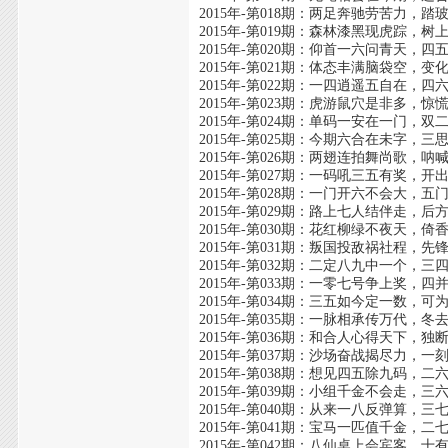
2015年-第018期：两足奔驰劳苦力，
2015年-第019期：森林漆黑现虎踪，
2015年-第020期：仰首一六问青天，
2015年-第021期：体态丰满脑袋空，
2015年-第022期：一四逍遥五自在，
2015年-第023期：虎游鼠穴是非多，
2015年-第024期：单码一安在一门，
2015年-第025期：今期六合在未字，
2015年-第026期：两翅连拍舞尚歌，
2015年-第027期：一码吼三五有奖，
2015年-第028期：一门开六不会大，
2015年-第029期：路上七人结伴走，
2015年-第030期：花红柳绿不夜天，
2015年-第031期：叛国投敌祸社程，
2015年-第032期：二定八九中一个，
2015年-第033期：一零七号争上奖，
2015年-第034期：三五如今定一数，
2015年-第035期：一脉相承传万代，
2015年-第036期：和合人心得天下，
2015年-第037期：沙场奋战揭尽力，
2015年-第038期：想见四五除九码，
2015年-第039期：小组千金不会走，
2015年-第040期：从来一八反弹算，
2015年-第041期：宝马一匹值千金，
2015年-第042期：八仙桌上会宾客，