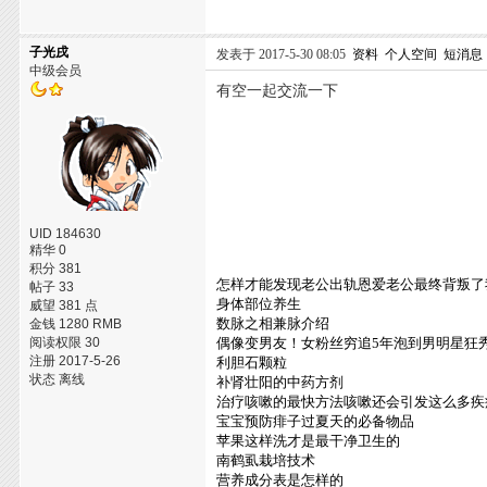
子光戌
发表于 2017-5-30 08:05
资料
个人空间
短消息
中级会员
有空一起交流一下
UID 184630
精华 0
积分 381
怎样才能发现老公出轨恩爱老公最终背叛了
帖子 33
身体部位养生
威望 381 点
数脉之相兼脉介绍
金钱 1280 RMB
阅读权限 30
偶像变男友！女粉丝穷追5年泡到男明星狂
注册 2017-5-26
利胆石颗粒
状态 离线
补肾壮阳的中药方剂
治疗咳嗽的最快方法咳嗽还会引发这么多疾
宝宝预防痱子过夏天的必备物品
苹果这样洗才是最干净卫生的
南鹤虱栽培技术
营养成分表是怎样的