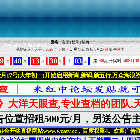
游客:
注册
|
登录
|
帮助
温馨提示今天是：
2026
年
8
月
7
日
星期五
农历 6月25
煞
东 牛
沖
羊