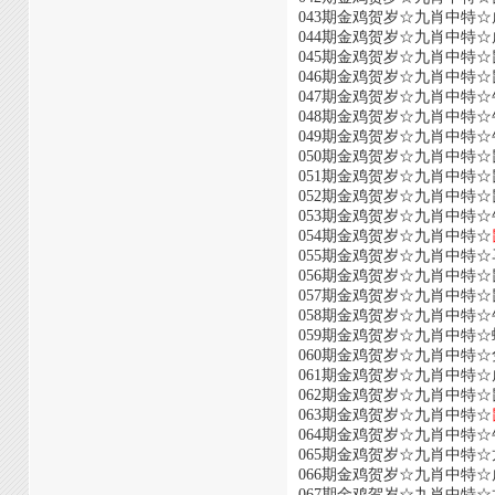
043期金鸡贺岁☆九肖中特☆虎,
044期金鸡贺岁☆九肖中特☆虎,
045期金鸡贺岁☆九肖中特☆鼠
046期金鸡贺岁☆九肖中特☆鼠
047期金鸡贺岁☆九肖中特☆牛,
048期金鸡贺岁☆九肖中特☆牛,
049期金鸡贺岁☆九肖中特☆牛,
050期金鸡贺岁☆九肖中特☆鼠,
051期金鸡贺岁☆九肖中特☆鼠,
052期金鸡贺岁☆九肖中特☆鼠,
053期金鸡贺岁☆九肖中特☆牛
054期金鸡贺岁☆九肖中特☆
055期金鸡贺岁☆九肖中特☆马,
056期金鸡贺岁☆九肖中特☆鼠,
057期金鸡贺岁☆九肖中特☆鼠
058期金鸡贺岁☆九肖中特☆牛,
059期金鸡贺岁☆九肖中特☆蛇,
060期金鸡贺岁☆九肖中特☆兔,
061期金鸡贺岁☆九肖中特☆虎,
062期金鸡贺岁☆九肖中特☆鼠
063期金鸡贺岁☆九肖中特☆
064期金鸡贺岁☆九肖中特☆牛,
065期金鸡贺岁☆九肖中特☆龙,
066期金鸡贺岁☆九肖中特☆虎,
067期金鸡贺岁☆九肖中特☆龙,