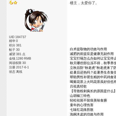
楼主，太爱你了。
UID 184737
精华 0
积分 381
白术提取物的功效与作用
帖子 30
减肥的前提应是健康无副作用
威望 381 点
宝宝打嗝怎么办如何让宝宝停
金钱 1280 RMB
阅读权限 30
秋天哪些部位冻不得，秋季养
注册 2017-6-1
立秋后防“秋老虎”秋老虎来了
状态 离线
处暑后还热吗？处暑养生衣食
帮助男性补肾生精的中药鸡食
喝菊花茶上火吗花茶虽好但也
吕祖真经歌
【导致粉刺疯长的原因是什么
山胡椒三特色
轻松祛斑不留痕美味食膳
童年的心理伤害
七味红花殊胜散
泡桐木皮的功效与作用