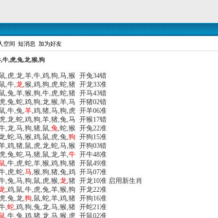
人空间
短消息
加为好友
牛,虎,兔,龙,猴,狗
虎,龙,羊,牛,鸡,狗,马,猴 开兔34错
,牛,
龙
,猴,鸡,狗,虎,蛇,猪 开龙33准
兔,羊,猴,狗,牛,虎,蛇,猪 开马43错
兔,蛇,鸡,狗,龙,猴,羊,马 开猪02错
,牛,兔,
羊
,鸡,猪,马,狗,虎 开羊06准
龙,蛇,鸡,狗,羊,猪,兔,马 开猴17错
龙,马,狗,猪,鼠,
兔
,蛇,猴 开兔22准
蛇,马,猴,鸡,鼠,虎,兔,
狗
开狗15准
鸡,猪,鼠,虎,龙,蛇,马,猴 开狗03错
兔,蛇,马,猪,鼠,龙,羊,
牛
开牛48准
鼠
,牛,虎,蛇,羊,猴,鸡,狗,猪 开鼠49准
,虎,蛇,
马
,猴,狗,猪,兔,鸡 开马07准
兔,马,狗,鼠,虎,猴,
龙
,猪 开龙10准 启用新生肖
龙
,鸡,鼠,牛,虎,兔,羊,猴,狗 开龙22准
,兔,龙,
狗
,鼠,蛇,羊,鸡,猪 开狗16准
牛,
蛇
,鸡,狗,兔,龙,马,猴,猪 开蛇21准
鼠
,牛,兔,鸡,猪,龙,马,猴,虎 开鼠02准