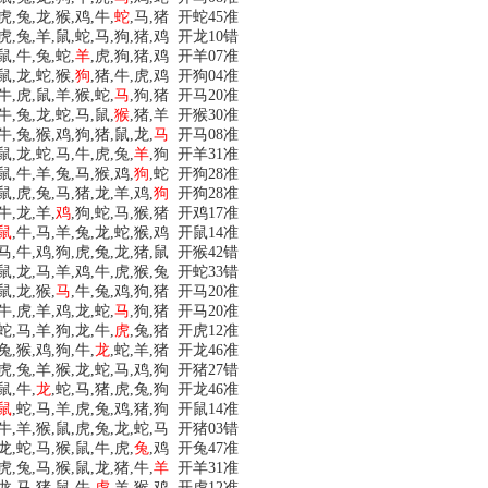
兔,龙,猴,鸡,牛,
蛇
,马,猪 开蛇45准
兔,羊,鼠,蛇,马,狗,猪,鸡 开龙10错
,牛,兔,蛇,
羊
,虎,狗,猪,鸡 开羊07准
,龙,蛇,猴,
狗
,猪,牛,虎,鸡 开狗04准
虎,鼠,羊,猴,蛇,
马
,狗,猪 开马20准
兔,龙,蛇,马,鼠,
猴
,猪,羊 开猴30准
兔,猴,鸡,狗,猪,鼠,龙,
马
开马08准
龙,蛇,马,牛,虎,兔,
羊
,狗 开羊31准
牛,羊,兔,马,猴,鸡,
狗
,蛇 开狗28准
虎,兔,马,猪,龙,羊,鸡,
狗
开狗28准
,龙,羊,
鸡
,狗,蛇,马,猴,猪 开鸡17准
鼠
,牛,马,羊,兔,龙,蛇,猴,鸡 开鼠14准
牛,鸡,狗,虎,兔,龙,猪,鼠 开猴42错
龙,马,羊,鸡,牛,虎,猴,兔 开蛇33错
,龙,猴,
马
,牛,兔,鸡,狗,猪 开马20准
虎,羊,鸡,龙,蛇,
马
,狗,猪 开马20准
马,羊,狗,龙,牛,
虎
,兔,猪 开虎12准
猴,鸡,狗,牛,
龙
,蛇,羊,猪 开龙46准
兔,羊,猴,龙,蛇,马,鸡,狗 开猪27错
,牛,
龙
,蛇,马,猪,虎,兔,狗 开龙46准
鼠
,蛇,马,羊,虎,兔,鸡,猪,狗 开鼠14准
羊,猴,鼠,虎,兔,龙,蛇,马 开猪03错
蛇,马,猴,鼠,牛,虎,
兔
,鸡 开兔47准
兔,马,猴,鼠,龙,猪,牛,
羊
开羊31准
马,猪,鼠,牛,
虎
,羊,猴,鸡 开虎12准