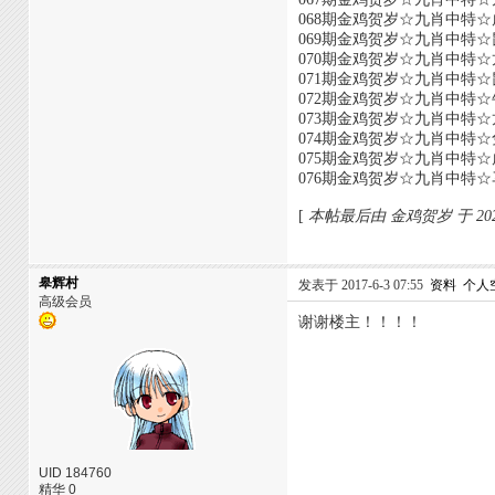
068期金鸡贺岁☆九肖中特☆虎,
069期金鸡贺岁☆九肖中特☆鼠,
070期金鸡贺岁☆九肖中特☆龙,
071期金鸡贺岁☆九肖中特☆鼠,
072期金鸡贺岁☆九肖中特☆牛,
073期金鸡贺岁☆九肖中特☆龙,
074期金鸡贺岁☆九肖中特☆兔,
075期金鸡贺岁☆九肖中特☆虎,兔,
076期金鸡贺岁☆九肖中特☆马,蛇
[
本帖最后由 金鸡贺岁 于 2021-
皋辉村
发表于 2017-6-3 07:55
资料
个人
高级会员
谢谢楼主！！！！
UID 184760
精华 0