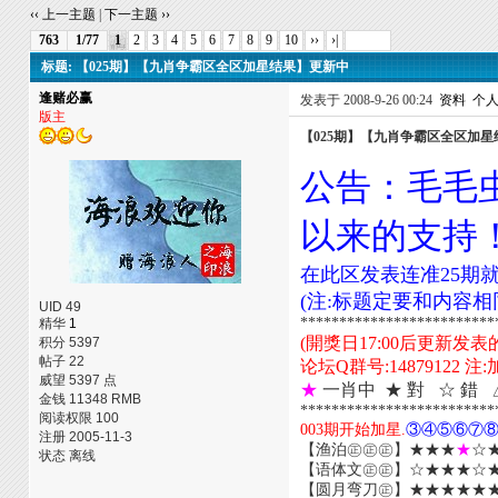
‹‹ 上一主题
|
下一主题 ››
763
1/77
1
2
3
4
5
6
7
8
9
10
››
›|
标题: 【025期】【九肖争霸区全区加星结果】更新中
逢赌必赢
发表于 2008-9-26 00:24
资料
个
版主
【025期】【九肖争霸区全区加
公告：毛毛虫
以来的支持
在此区发表连准25期
(注:标题定要和内容相
UID 49
*************************
精华
1
(開獎日17:00后更新发
积分 5397
帖子 22
论坛Q群号:14879122
威望 5397 点
★
一肖中 ★ 對 ☆ 錯 
金钱 11348 RMB
*************************
阅读权限 100
003期开始加星.
③④⑤⑥⑦
注册 2005-11-3
【渔泊㊣㊣㊣】★★★
★
☆
状态 离线
【语体文㊣㊣】☆★★★☆
【圆月弯刀㊣】★★★★★