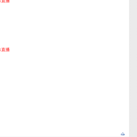
珠直播
珠直播