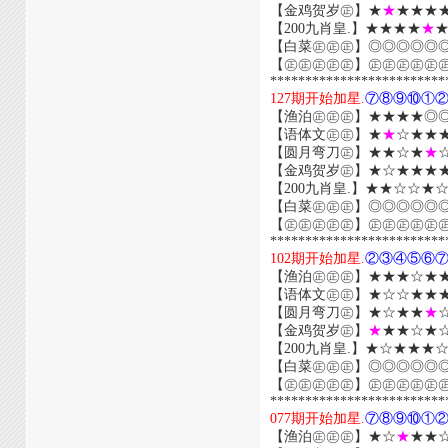
【金鸡贺岁㊣】★
★
★★★
【200九肖皇.】★★★★
★
【白菜㊣㊣㊣】◎◎◎◎◎
【㊣㊣㊣㊣㊣】㊣㊣㊣㊣㊣
*************************
127期开始加星.
⑦⑧⑨⑩①
【渔泊㊣㊣㊣】★★★★◎
【语体文㊣㊣】★
★
☆★★
【圆月弯刀㊣】★★☆★
★
【金鸡贺岁㊣】★☆★★★
【200九肖皇.】★★☆☆
【白菜㊣㊣㊣】◎◎◎◎◎
【㊣㊣㊣㊣㊣】㊣㊣㊣㊣㊣
*************************
102期开始加星.
②③④⑤⑥
【渔泊㊣㊣㊣】★★★☆★
【语体文㊣㊣】★☆☆★★
【圆月弯刀㊣】★☆★★
★
【金鸡贺岁㊣】
★
★★☆★
【200九肖皇.】★☆★★★
【白菜㊣㊣㊣】◎◎◎◎◎
【㊣㊣㊣㊣㊣】㊣㊣㊣㊣㊣
*************************
077期开始加星.
⑦⑧⑨⑩①
【渔泊㊣㊣㊣】★☆
★
★★