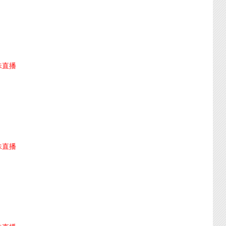
珠直播
珠直播