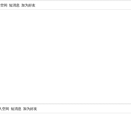
人空间
短消息
加为好友
人空间
短消息
加为好友