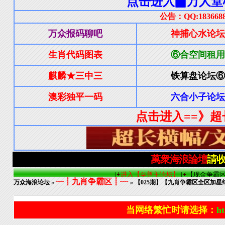
┈┋九肖争霸区┋┈
万众海浪论坛
»
» 【025期】【九肖争霸区全区加
当网络繁忙时请选择：
ht