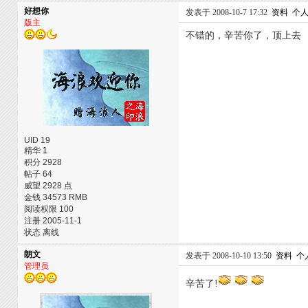
好想你
发表于 2008-10-7 17:32
资料
个
版主
不错的，辛苦你了，顶上去
UID 19
精华
1
积分 2928
帖子 64
威望 2928 点
金钱 34573 RMB
阅读权限 100
注册 2005-11-1
状态 离线
朗文
发表于 2008-10-10 13:50
资料
个
管理员
辛苦了!