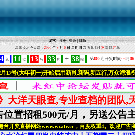
游客:
注册
|
登录
|
帮助
温馨提示今天是：
2026
年
8
月
6
日
星期四
农历 6月24
煞
南 鼠
沖
马