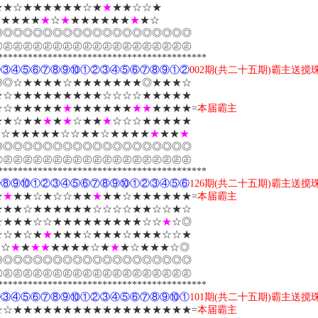
★★☆★★★★★★☆★
★
★★☆☆★
★★★★★
★
☆
★
★★★★★★
★
★☆
◎◎◎◎◎◎◎◎◎◎◎◎◎◎◎◎◎◎◎◎
㊣㊣㊣㊣㊣㊣㊣㊣㊣㊣㊣㊣㊣㊣㊣㊣㊣㊣㊣㊣
******************************************
②③④⑤⑥⑦⑧⑨⑩①②③④⑤⑥⑦⑧⑨①②
002期(共二十五期)霸主送搅
◎◎☆★★★★☆★★★★★★★◎★★★☆
★☆★★★★★★★★★☆☆☆☆★★★★★
☆☆★★★★★
★
★★★★★★
★
★
★★★★=
本届霸主
★★☆★★
★
★
★
☆★★
★
☆☆☆★★★★★
★☆☆★★★★★☆☆★★☆★★★★
★
★★
★
◎◎◎◎◎◎◎◎◎◎◎◎◎◎◎◎◎◎◎◎
㊣㊣㊣㊣㊣㊣㊣㊣㊣㊣㊣㊣㊣㊣㊣㊣㊣㊣㊣㊣
******************************************
⑦⑧⑨⑩①②③④⑤⑥⑦⑧⑨⑩①②③④⑤⑥
126期(共二十五期)霸主送搅
★
★
★★☆★☆☆★★
★
★★☆★★★★★★=
本届霸主
★★★☆★★★★★★☆☆☆☆★★☆☆★☆
☆★★★☆☆★★★★★★★★★☆☆
★
☆◎
☆☆★☆★
★
★★★☆★★★☆★★★☆☆★
☆☆
★
★
★
★
★★★★☆★
★
★☆★★★☆◎
◎◎◎◎◎◎◎◎◎◎◎◎◎◎◎◎◎◎◎◎
㊣㊣㊣㊣㊣㊣㊣㊣㊣㊣㊣㊣㊣㊣㊣㊣㊣㊣㊣㊣
******************************************
②③④⑤⑥⑦⑧⑨⑩①②③④⑤⑥⑦⑧⑨⑩①
101期(共二十五期)霸主送搅
☆☆★★★★★★★★★★★★★★★★★★=
本届霸主