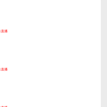
珠直播
珠直播