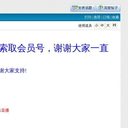
打印
|
推荐
|
订阅
|
收藏
#1
小
中
大
使用道具
2，索取会员号，谢谢大家一直
谢大家支持!
珠直播