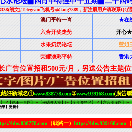
星结果】更新中
tps://bbs.838778.com
（线路一）
https://bbs.939168.com
（