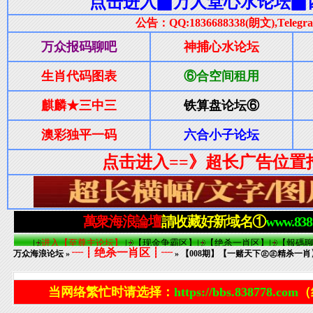
┈┋绝杀一肖区┋┈
万众海浪论坛
»
» 【008期】【一赌天下㊣㊣精杀一
当网络繁忙时请选择：
https://bbs.838778.com
（