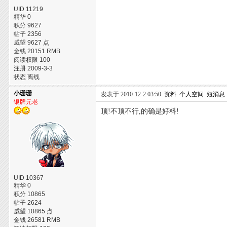
UID 11219
精华 0
积分 9627
帖子 2356
威望 9627 点
金钱 20151 RMB
阅读权限 100
注册 2009-3-3
状态 离线
小珊珊
发表于 2010-12-2 03:50
资料
个人空间
短消息
银牌元老
顶!不顶不行,的确是好料!
UID 10367
精华 0
积分 10865
帖子 2624
威望 10865 点
金钱 26581 RMB