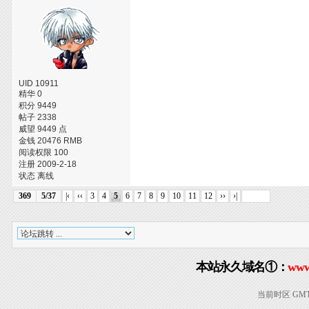
UID 10911
精华 0
积分 9449
帖子 2338
威望 9449 点
金钱 20476 RMB
阅读权限 100
注册 2009-2-18
状态 离线
369
5/37
|‹
‹‹
3
4
5
6
7
8
9
10
11
12
››
›|
本站永久域名①：
www
当前时区 GMT+8