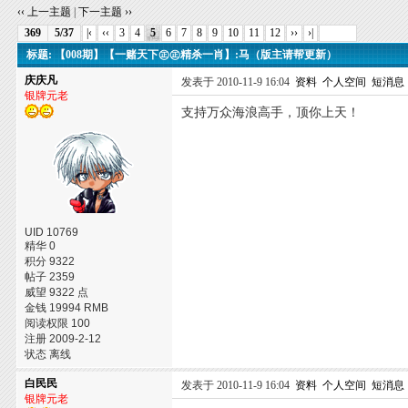
‹‹ 上一主题
|
下一主题 ››
369
5/37
|‹
‹‹
3
4
5
6
7
8
9
10
11
12
››
›|
标题: 【008期】【一赌天下㊣㊣精杀一肖】:马（版主请帮更新）
庆庆凡
发表于 2010-11-9 16:04
资料
个人空间
短消息
银牌元老
支持万众海浪高手，顶你上天！
UID 10769
精华 0
积分 9322
帖子 2359
威望 9322 点
金钱 19994 RMB
阅读权限 100
注册 2009-2-12
状态 离线
白民民
发表于 2010-11-9 16:04
资料
个人空间
短消息
银牌元老