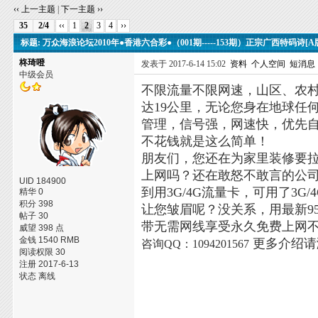
‹‹ 上一主题
|
下一主题 ››
35
2/4
‹‹
1
2
3
4
››
标题: 万众海浪论坛2010年●香港六合彩●（001期-----153期）正宗广西特码诗[A
柊琦噔
发表于 2017-6-14 15:02
资料
个人空间
短消息
中级会员
不限流量不限网速，山区、农村
达19公里，无论您身在地球任
管理，信号强，网速快，优先
不花钱就是这么简单！
朋友们，您还在为家里装修要
上网吗？还在敢怒不敢言的公
UID 184900
到用3G/4G流量卡，可用了3
精华 0
积分 398
让您皱眉呢？没关系，用最新95
帖子 30
带无需网线享受永久免费上网
威望 398 点
金钱 1540 RMB
更多介绍
咨询QQ：1094201567
阅读权限 30
注册 2017-6-13
状态 离线