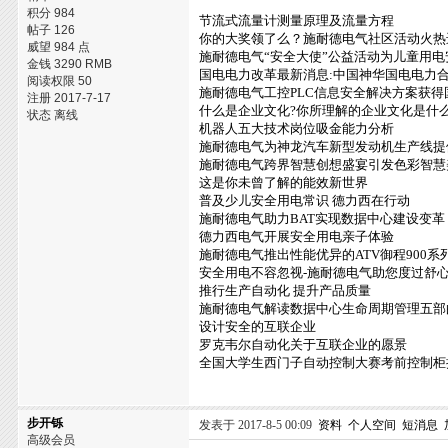
积分 984
节流式流量计测量原理及流量方程
帖子 126
你的大奖领了么？施耐德电气社区活动火热
威望 984 点
施耐德电气“安全大使”公益活动为儿童用
金钱 3290 RMB
国电电力改革最新消息:中国神华国电电力
阅读权限 50
施耐德电气工控PLC信息安全解决方案获
注册 2017-7-17
什么是企业文化?你所理解的企业文化是什
状态 离线
机器人五大技术岗位吸金能力分析
施耐德电气为神龙汽车新型发动机生产线提
施耐德电气跨界智慧创想盛宴引发色彩智慧
这是你未曾了解的能效新世界
普及少儿安全用电常识 德力西在行动
施耐德电气助力BAT实现数据中心建设变革
德力西电气开展安全用电亲子体验
施耐德电气推出性能优异的ATV御程900系
安全用电不容忽视-施耐德电气助您度过舒
推行生产自动化 提升产品质量
施耐德电气解读数据中心生命周期管理五部
设计安全的互联企业
罗克韦尔自动化关于互联企业的愿景
全国大学生西门子自动控制大赛考前控制柜
步开铄
发表于 2017-8-5 00:09
资料
个人空间
短消息
高级会员