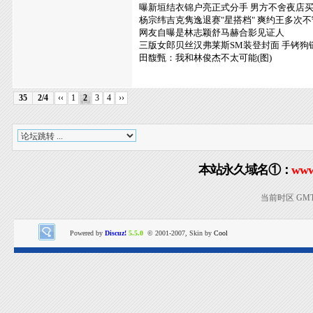
曝新垣结衣锦户亮正式分手 男方不舍夜店
杨宗纬吉克隽逸退赛"星搭档" 爽约王多次
网友自曝是林志颖舒马赫合影见证人
三版女郎贝丝汉弗莱斯SM装登封面 手铐狗
田馥甄：我和林俊杰不太可能(图)
35
2/4
‹‹
1
2
3
4
››
本站永久域名①：
www
当前时区 GMT+8
Powered by
Discuz!
5.5.0
© 2001-2007, Skin by
Cool