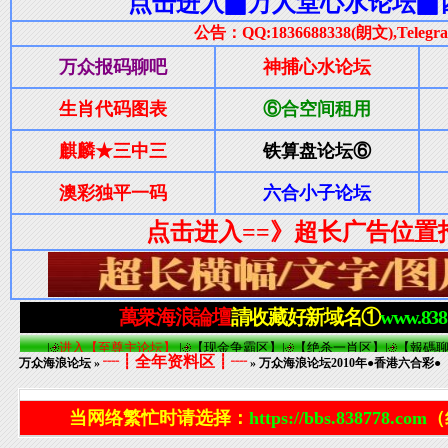
┈┋全年资料区┋┈
万众海浪论坛
»
» 万众海浪论坛2010年●香港六合彩●（0
当网络繁忙时请选择：
https://bbs.838778.com
（