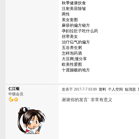
秋季健康饮食
注射美容除皱
两性
美女套图
麻疹的偏方秘方
孕妇拉肚子吃什么药
丝带美女
治疗疝气的偏方
五谷养生粥
怎样泡药酒
大豆网,懂分享
欧美性爱图
十渡蹦极的地方
仁江银
发表于 2017-7-7 03:09
资料
个人空间
短消息
中级会员
谢谢你的发言` 非常有意义