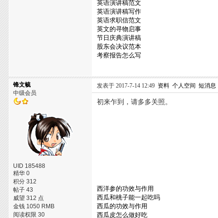
英语演讲稿范文
英语演讲稿写作
英语求职信范文
英文的寻物启事
节日庆典演讲稿
股东会决议范本
考察报告怎么写
锋文毓
发表于 2017-7-14 12:49
资料
个人空间
短消息
中级会员
初来乍到，请多多关照。
UID 185488
精华 0
积分 312
西洋参的功效与作用
帖子 43
西瓜和桃子能一起吃吗
威望 312 点
西瓜的功效与作用
金钱 1050 RMB
阅读权限 30
西瓜皮怎么做好吃