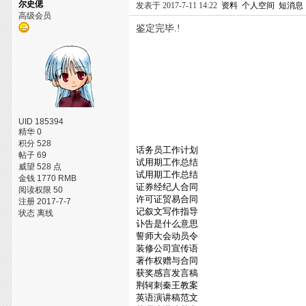
尔史偲
发表于 2017-7-11 14:22
资料
个人空间
短消息
高级会员
鉴定完毕.!
UID 185394
精华 0
积分 528
话务员工作计划
帖子 69
试用期工作总结
威望 528 点
试用期工作总结
金钱 1770 RMB
证券经纪人合同
阅读权限 50
许可证贸易合同
注册 2017-7-7
记叙文写作指导
状态 离线
讣告是什么意思
誓师大会动员令
装修公司宣传语
著作权赠与合同
获奖感言发言稿
荆轲刺秦王教案
英语演讲稿范文