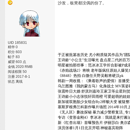
沙发，板凳都没偶的份了。
UID 185831
精华 0
积分 603
于正被批篡改历史 尤小刚质疑其作品为"团
帖子 83
王诗龄“小公主”生活曝光 盘点星二代的百万
威望 603 点
明星被拍那些事：范冰冰王学圻合影被P成
金钱 2020 RMB
《赤焰战场2》将映 老年版疯狂原始人爆笑
阅读权限 50
《8848》热拍 白微任天野吴毅将硬汉pk
注册 2017-8-1
韩剧一周收视：《乘着歌声的爱情》首播受
状态 离线
乌兰图雅《我的蒙古马》化身战士 MV英姿
张震昨日大婚 舒淇刘嘉玲王家卫等众星到
王诗龄小小志张悦轩田雨橙 可爱超萌的娃
新加坡双胞胎少女组合By2样貌大变 被疑整
塞斯罗根弗兰科新作曝片场照 2014年10月
《无人区》删改探秘 暴力减少警察复活_专
专访《变形金刚4》李冰冰：我就是来打酱
新《红杏出墙》首曝预告片 伊丽莎白·奥尔
演员张睿1月1日北京开唱 神秘嘉宾助阵