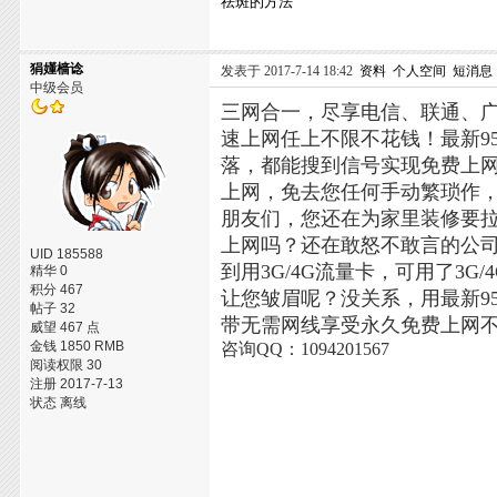
祛斑的方法
狷嬞樯谂
发表于 2017-7-14 18:42
资料
个人空间
短消息
中级会员
三网合一，尽享电信、联通、
速上网任上不限不花钱！最新9
落，都能搜到信号实现免费上
上网，免去您任何手动繁琐作
朋友们，您还在为家里装修要
上网吗？还在敢怒不敢言的公
UID 185588
到用3G/4G流量卡，可用了3
精华 0
积分 467
让您皱眉呢？没关系，用最新95
帖子 32
带无需网线享受永久免费上网
威望 467 点
金钱 1850 RMB
咨询QQ：1094201567
阅读权限 30
注册 2017-7-13
状态 离线