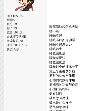
UID 185535
精华 0
积分 198
眼部脂肪粒怎么去除
帖子 29
睡不着
威望 198 点
睡眠不好
金钱 670 RMB
睡眠不好如何调理
阅读权限 20
睡眠不好怎么办
注册 2017-7-12
睡眠养生
状态 离线
睡觉减肥法
睡觉减肥法
睡觉减肥法
睡觉时突然抽搐一下
矫正牙齿要多少钱
石斛的功效与作用
石榴的功效与作用
石榴石的功效与作用
石榴籽能吃吗
砭石刮痧
破水怎么处理
破水是什么样子
硬气功怎么练