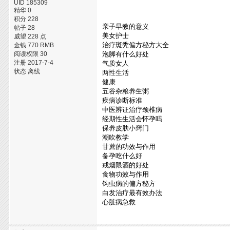
UID 185309
精华 0
积分 228
亲子早教的意义
帖子 28
美女护士
威望 228 点
治疗斑秃偏方秘方大全
金钱 770 RMB
阅读权限 30
泡脚有什么好处
注册 2017-7-4
气质女人
状态 离线
两性生活
健康
五谷杂粮养生粥
疾病诊断标准
中医辨证治疗颈椎病
经期性生活会怀孕吗
保养皮肤小窍门
潮吹教学
甘蔗的功效与作用
备孕吃什么好
戒烟限酒的好处
食物功效与作用
钩虫病的偏方秘方
白发治疗最有效办法
心脏病急救