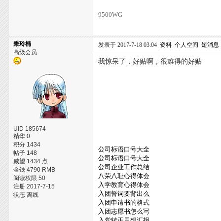
9500WG
秉玲楠
发表于 2017-7-18 03:04
资料
个人空间
短消息
高级会员
我惊呆了，好贴啊，很难得的好贴
UID 185674
精华 0
积分 1434
公司标语口号大全
帖子 148
公司标语口号大全
威望 1434 点
公司企业工作总结
金钱 4790 RMB
八荣八耻心得体会
阅读权限 50
入学教育心得体会
注册 2017-7-15
入团誓词要背出么
状态 离线
入团申请书的格式
入团志愿书怎么写
入党转正思想汇报