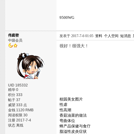
9500WG
伟庭密
发表于 2017-7-6 01:05
资料
个人空间
短消息
中级会员
很好！很强大！
UID 185332
精华 0
积分 333
校园美女图片
帖子 37
性虐
威望 333 点
性高潮
金钱 1120 RMB
阅读权限 30
香菇油菜的做法
注册 2017-7-4
弯曲体位
状态 离线
蜂产品保健与食疗
脂溢性皮炎症状