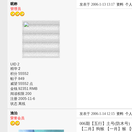
昵称
发表于 2006-1-13 13:17
资料
个
管理员
UID 2
精华
2
积分 55552
帖子 849
威望 55552 点
金钱 92351 RMB
阅读权限 200
注册 2005-11-6
状态 离线
渔泊
发表于 2006-1-14 12:15
资料
个
荣誉会员
006期【五行】土号(防木号
【二肖】狗猴 【一肖】猴 【特尾】