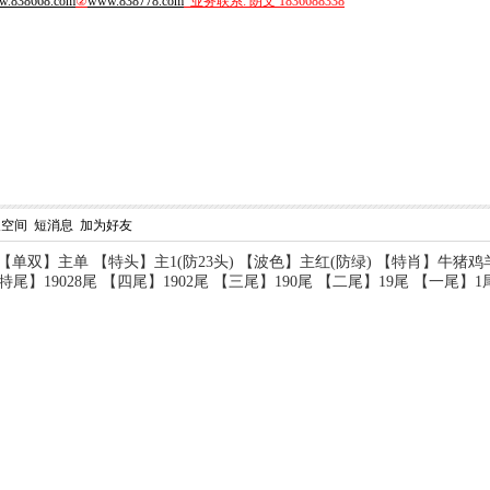
.838668.com
②
www.838778.com
业务联系: 朗文 1836688338
人空间
短消息
加为好友
) 【单双】主单 【特头】主1(防23头) 【波色】主红(防绿) 【特肖】牛
19028尾 【四尾】1902尾 【三尾】190尾 【二尾】19尾 【一尾】1尾 【主码