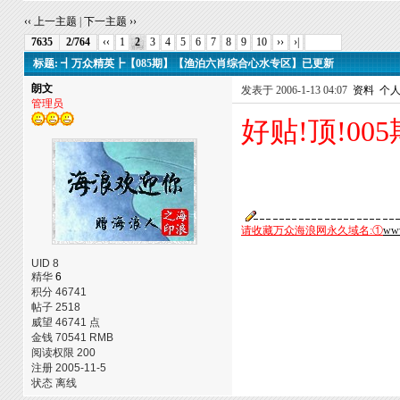
‹‹ 上一主题
|
下一主题 ››
7635
2/764
‹‹
1
2
3
4
5
6
7
8
9
10
››
›|
标题: ┫万众精英┣【085期】【渔泊六肖综合心水专区】已更新
朗文
发表于 2006-1-13 04:07
资料
个
管理员
好贴!顶!00
请收藏万众海浪网永久域名:①
www
UID 8
精华
6
积分 46741
帖子 2518
威望 46741 点
金钱 70541 RMB
阅读权限 200
注册 2005-11-5
状态 离线