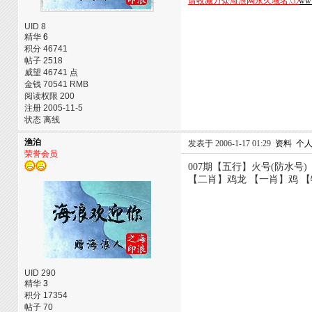
请收藏万众海浪网永久域名:①
www
UID 8
精华
6
积分 46741
帖子 2518
威望 46741 点
金钱 70541 RMB
阅读权限 200
注册 2005-11-5
状态 离线
渔泊
发表于 2006-1-17 01:29
资料
个
荣誉会员
007期【五行】火号(防水号
【二肖】鸡龙 【一肖】鸡 【特尾】
UID 290
精华
3
积分 17354
帖子 70