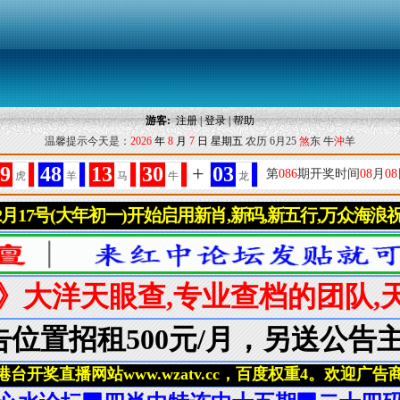
游客:
注册
|
登录
|
帮助
温馨提示今天是：
2026
年
8
月
7
日
星期五
农历 6月25
煞
东 牛
沖
羊