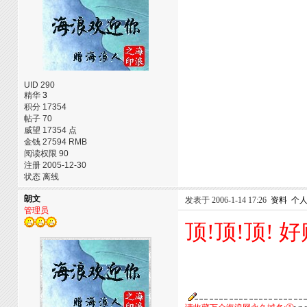
UID 290
精华
3
积分 17354
帖子 70
威望 17354 点
金钱 27594 RMB
阅读权限 90
注册 2005-12-30
状态 离线
朗文
发表于 2006-1-14 17:26
资料
个
管理员
顶!顶!顶! 