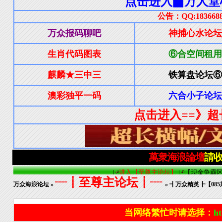
┈┋至尊主论坛┋┈
万众海浪论坛
»
» ┫万众精英┣【0
当网络繁忙时请选择：
ht