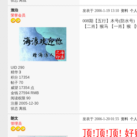
状态 离线
渔泊
发表于 2006-1-19 13:10
资料
个
荣誉会员
008期【五行】木号(防水号
【二肖】猴马 【一肖】猴 【特尾】
UID 290
精华
3
积分 17354
帖子 70
威望 17354 点
金钱 27594 RMB
阅读权限 90
注册 2005-12-30
状态 离线
朗文
发表于 2006-1-20 01:55
资料
个
管理员
顶!顶!顶! 