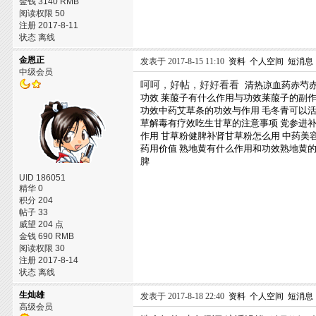
金钱 3140 RMB
阅读权限 50
注册 2017-8-11
状态 离线
金恩正
发表于 2017-8-15 11:10
资料
个人空间
短消息
中级会员
呵呵，好帖，好好看看
清热凉血药赤芍
功效
莱菔子有什么作用与功效莱菔子的副
功效中药艾草条的功效与作用
毛冬青可以
草解毒有疗效吃生甘草的注意事项
党参进
作用
甘草粉健脾补肾甘草粉怎么用
中药美
药用价值
熟地黄有什么作用和功效熟地黄
脾
UID 186051
精华 0
积分 204
帖子 33
威望 204 点
金钱 690 RMB
阅读权限 30
注册 2017-8-14
状态 离线
生灿雄
发表于 2017-8-18 22:40
资料
个人空间
短消息
高级会员