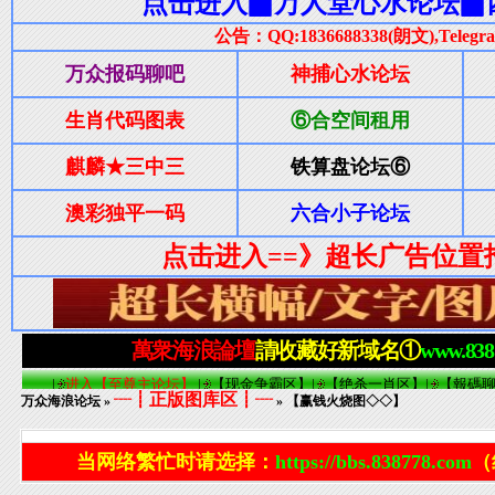
┈┋正版图库区┋┈
万众海浪论坛
»
» 【赢钱火烧图◇◇】
当网络繁忙时请选择：
https://bbs.838778.com
（