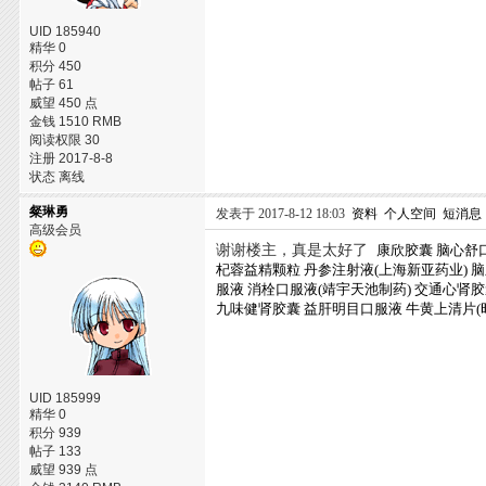
UID 185940
精华 0
积分 450
帖子 61
威望 450 点
金钱 1510 RMB
阅读权限 30
注册 2017-8-8
状态 离线
粲琳勇
发表于 2017-8-12 18:03
资料
个人空间
短消息
高级会员
谢谢楼主，真是太好了
康欣胶囊
脑心舒
杞蓉益精颗粒
丹参注射液(上海新亚药业)
脑
服液
消栓口服液(靖宇天池制药)
交通心肾胶
九味健肾胶囊
益肝明目口服液
牛黄上清片(
UID 185999
精华 0
积分 939
帖子 133
威望 939 点