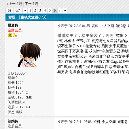
‹‹ 上一主题
|
下一主题 ››
62
6/7
‹‹
1
2
3
4
5
6
7
››
标题: 【赢钱火烧图◇◇】
晨鸾良
发表于 2017-8-9 04:55
资料
个人空间
短消息
金牌会员
谢谢楼主了，楼主辛苦了，呵呵
范逸臣
(图)
林俊杰成韦小宝 被挖与七女星背后的故事
识不生孩子
S.H.E接受专访 后悔太率真惹恼“T
坡买四千万豪宅(图)
刘德华今加盟东亚 黎
友夫妻亲密照公开
马来西亚华裔实力女歌手G
依》作家前妻阴道掏恐吓前男友
Gaga紧
姐”
辣妹组合梅兰妮-B自曝双性恋 曾暗示
与男友肉搏 自拍激吻照爆红(图)
37岁好莱
UID 185854
精华 0
积分 1554
帖子 188
威望 1554 点
金钱 5190 RMB
阅读权限 70
注册 2017-8-3
状态 离线
法娟传
发表于 2017-8-11 07:08
资料
个人空间
短消息
注册会员