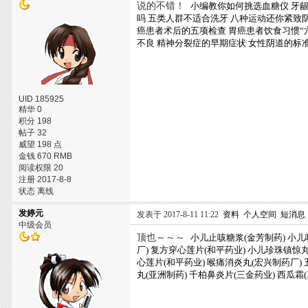
说的不错！
小编教你如何挑选血糖仪
牙龈
吗
五类人群不适合洗牙
八种运动还你紧致
癌患者术后的五项检查
胃癌患者饮食习惯“
不良
精神分裂症的早期症状
女性阴道的标
UID 185925
精华 0
积分 198
帖子 32
威望 198 点
金钱 670 RMB
阅读权限 20
注册 2017-8-8
状态 离线
发婷元
发表于 2017-8-11 11:22
资料
个人空间
短消息
中级会员
顶也～～～
小儿止咳糖浆(金芳制药)
小儿
厂)
复方穿心莲片(和平药业)
小儿珍珠镇惊
心莲片(和平药业)
喉痛消炎丸(宏兴制药厂)
丸(亚洲制药)
千柏鼻炎片(三金药业)
西瓜霜(