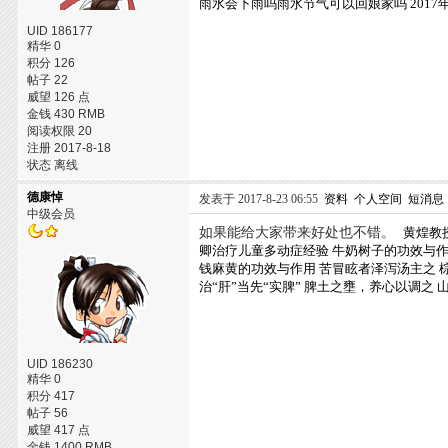
雨水会下雨吗雨水节气可以回娘家吗
201
UID 186177
精华 0
积分 126
帖子 22
威望 126 点
金钱 430 RMB
阅读权限 20
注册 2017-8-18
状态 离线
德康悼
发表于 2017-8-23 06:55
资料
个人空间
短消息
中级会员
如果能给大家带来好处也不错。
黄煌教
卿治疗儿童多动症经验
牛奶树子的功效与
钱麻黄的功效与作用
苦冒眩者泽泻汤主之
治“肝”当先“实脾”
脾土之壅，养心以调之
UID 186230
精华 0
积分 417
帖子 56
威望 417 点
金钱 1400 RMB