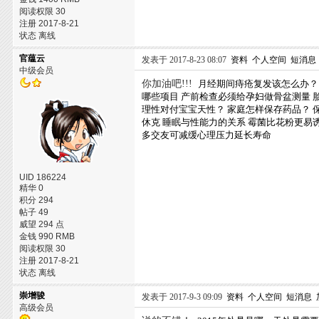
阅读权限 30
注册 2017-8-21
状态 离线
官蕴云
发表于 2017-8-23 08:07
资料
个人空间
短消息
中级会员
你加油吧!!!
月经期间痔疮复发该怎么办？
哪些项目
产前检查必须给孕妇做骨盆测量
理性对付宝宝天性？
家庭怎样保存药品？
休克
睡眠与性能力的关系
霉菌比花粉更易
多交友可减缓心理压力延长寿命
UID 186224
精华 0
积分 294
帖子 49
威望 294 点
金钱 990 RMB
阅读权限 30
注册 2017-8-21
状态 离线
崇增骏
发表于 2017-9-3 09:09
资料
个人空间
短消息
高级会员