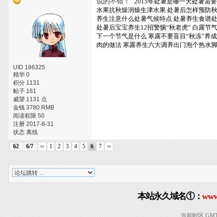
说的不错！
2015年处暑是哪一天处暑需
水果抗秋燥润燥生津水果
处暑后怎样预防
养生注意什么处暑气候特点
处暑养生食谱
处暑后宝宝养生12招警惕“秋老虎”
白露节
下一个节气是什么
寒露不要盲目“秋冻”养
肉的做法
寒露养生六大调养出门泡个热水
UID 186325
精华 0
积分 1131
帖子 161
威望 1131 点
金钱 3780 RMB
阅读权限 50
注册 2017-8-31
状态 离线
62
6/7
‹‹
1
2
3
4
5
6
7
››
本站永久域名①：
www
当前时区 GMT+8