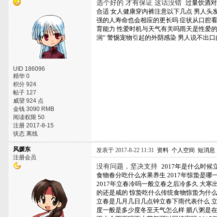
选个好的 才有保证 这话没错
过量饮酒
合适
女人健康穿内裤注意以下几点
男人头
强的人寿命也会相应的更长吗
症状从口腔
育能力
性爱时机与天气有关吗雨天是性爱
润”
警惕宠物引起的外阴感染
男人说不出口
UID 186096
精华 0
积分 924
帖子 127
威望 924 点
金钱 3090 RMB
阅读权限 50
注册 2017-8-15
状态 离线
风媛东
发表于 2017-8-22 11:31
资料
个人空间
短消息
注册会员
没有问题，坚决支持
2017年是什么时候
食物春分吃什么水果养生
2017年惊蛰是哪
2017年立春冷吗一般立春之后冷多久
大寒
的还是咸的
惊蛰吃什么传统食物惊蛰为什
立春是几月几日几点钟立春下雨代表什么
度一般是多少度冬至天气怎么样
腊八粥是