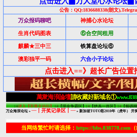
┈┋开奖记录区┋┈
万众海浪论坛
»
» 新加坡TOTO彩2010年（虎年） 开奖记
当网络繁忙时请选择：
https://bbs.838778.com
（