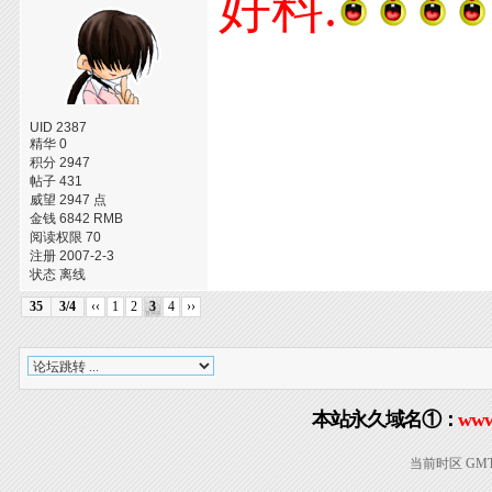
好料.
UID 2387
精华 0
积分 2947
帖子 431
威望 2947 点
金钱 6842 RMB
阅读权限 70
注册 2007-2-3
状态 离线
35
3/4
‹‹
1
2
3
4
››
本站永久域名①：
www
当前时区 GMT+8