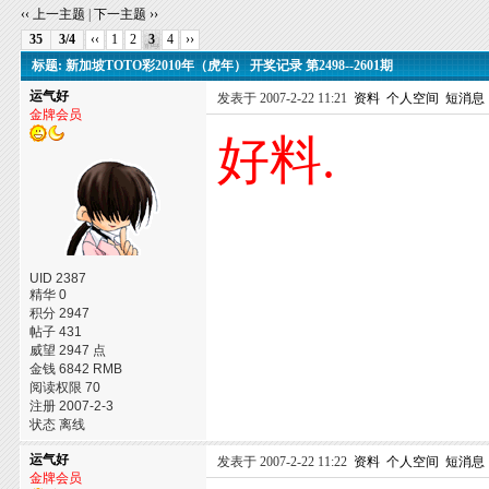
‹‹ 上一主题
|
下一主题 ››
35
3/4
‹‹
1
2
3
4
››
标题: 新加坡TOTO彩2010年（虎年） 开奖记录 第2498--2601期
运气好
发表于 2007-2-22 11:21
资料
个人空间
短消息
金牌会员
好料.
UID 2387
精华 0
积分 2947
帖子 431
威望 2947 点
金钱 6842 RMB
阅读权限 70
注册 2007-2-3
状态 离线
运气好
发表于 2007-2-22 11:22
资料
个人空间
短消息
金牌会员