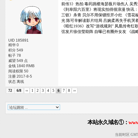
前传3》热拍 毒药跳楼海瑟薇片场伤人
吴秀
《到阜阳六百里》将现实拍得很浪漫
快讯
三钗》杀青 贝尔不用保镖拒开小灶
《雪花
光 陈可辛解读影片结局
吕婉柔再失手机哭着
《暗红1936》改写“游戏规则”
凤凰传奇红歌
弦发片徐佳莹助阵 自曝已有圈外女友
《战
UID 185891
精华 0
积分 549
帖子 78
威望 549 点
金钱 1840 RMB
阅读权限 50
注册 2017-8-5
状态 离线
72
6/8
‹‹
1
2
3
4
5
6
7
8
››
本站永久域名①：
www
当前时区 GMT+8