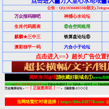
┈┋正版图库区┋┈
万众海浪论坛
»
» 【福音报-2◇◇◇】
当网络繁忙时请选择：
https://bbs.838778.com
（