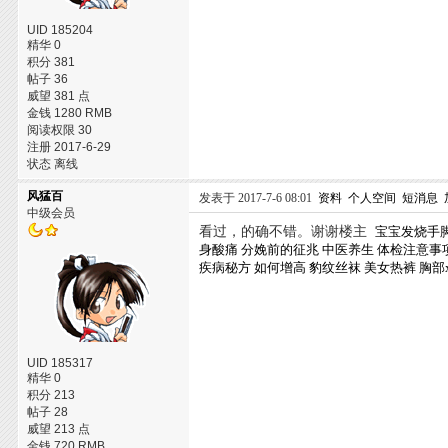
UID 185204
精华 0
积分 381
帖子 36
威望 381 点
金钱 1280 RMB
阅读权限 30
注册 2017-6-29
状态 离线
风猛百
发表于 2017-7-6 08:01
资料
个人空间
短消息
中级会员
看过，的确不错。谢谢楼主
宝宝发烧手
身酸痛
分娩前的征兆
中医养生
体检注意事
疾病秘方
如何增高
豹纹丝袜
美女热裤
胸部
UID 185317
精华 0
积分 213
帖子 28
威望 213 点
金钱 720 RMB