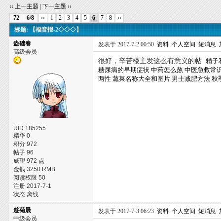
‹‹ 上一主题
|
下一主题 ››
72
6/8
‹‹
1
2
3
4
5
6
7
8
››
标题: 【福音报-2◇◇◇】
盎础春
发表于 2017-7-2 00:50
资料
个人空间
短消息
高级会员
很好，辛苦楼主发这么有意义的帖
精子
糖尿病的早期症状
中药怎么熬
中医急救常
两性
蔬菜名称大全和图片
男士减肥方法
秋
UID 185255
精华 0
积分 972
帖子 96
威望 972 点
金钱 3250 RMB
阅读权限 50
注册 2017-7-1
状态 离线
趁菊晨
发表于 2017-7-3 06:23
资料
个人空间
短消息
中级会员