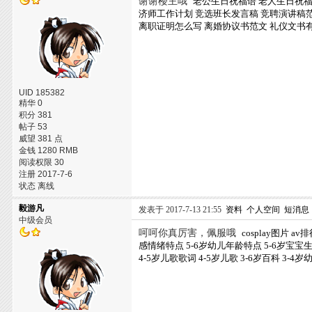
谢谢楼主哦
老公生日祝福语
老人生日祝
济师工作计划
竞选班长发言稿
竞聘演讲稿
离职证明怎么写
离婚协议书范文
礼仪文书
UID 185382
精华 0
积分 381
帖子 53
威望 381 点
金钱 1280 RMB
阅读权限 30
注册 2017-7-6
状态 离线
毅游凡
发表于 2017-7-13 21:55
资料
个人空间
短消息
中级会员
呵呵你真厉害，佩服哦
cosplay图片
av排
感情绪特点
5-6岁幼儿年龄特点
5-6岁宝宝
4-5岁儿歌歌词
4-5岁儿歌
3-6岁百科
3-4