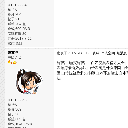
UID 185534
精华 0
积分 204
帖子 21
威望 204 点
金钱 690 RMB
阅读权限 30
注册 2017-7-12
状态 离线
道友冲
发表于 2017-7-14 10:21
资料
个人空间
短消息
中级会员
好帖，确实好帖！
白发变黑发偏方大全
发治疗最有效办法
白带发黄是什么原因
白
因
白带拉丝后多久排卵
白木耳的做法
白木
法
UID 185545
精华 0
积分 309
帖子 36
威望 309 点
金钱 1040 RMB