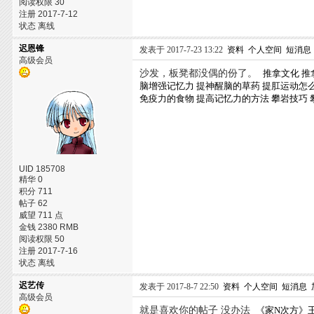
阅读权限 30
注册 2017-7-12
状态 离线
迟恩锋
发表于 2017-7-23 13:22
资料
个人空间
短消息
高级会员
沙发，板凳都没偶的份了。
推拿文化
推
脑增强记忆力
提神醒脑的草药
提肛运动怎
免疫力的食物
提高记忆力的方法
攀岩技巧
UID 185708
精华 0
积分 711
帖子 62
威望 711 点
金钱 2380 RMB
阅读权限 50
注册 2017-7-16
状态 离线
迟艺传
发表于 2017-8-7 22:50
资料
个人空间
短消息
高级会员
就是喜欢你的帖子 没办法
《家N次方》王