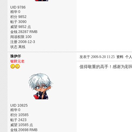
UID 9786
精华 0
积分 9852
帖子 3090
威望 9852 点
金钱 28287 RMB
阅读权限 100
注册 2008-12-3
状态 离线
珠伊仟
发表于 2009-9-20 11:25
资料
个
银牌元老
值得敬重的高手！感谢为彩
UID 10825
精华 0
积分 10585
帖子 2423
威望 10585 点
金钱 20698 RMB