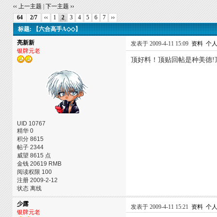
‹‹ 上一主题
|
下一主题 ››
64
2/7
‹‹
1
2
3
4
5
6
7
››
标题: 【六合高手A◇◇】
亮新新
发表于 2009-4-11 15:09
资料
个
银牌元老
顶好料！顶贴回帖是种美德!
UID 10767
精华 0
积分 8615
帖子 2344
威望 8615 点
金钱 20619 RMB
阅读权限 100
注册 2009-2-12
状态 离线
少露
发表于 2009-4-11 15:21
资料
个
银牌元老