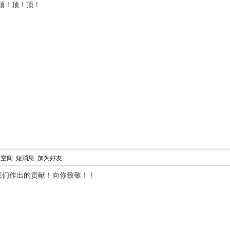
顶！顶！顶！
人空间
短消息
加为好友
民们作出的贡献！向你致敬！！