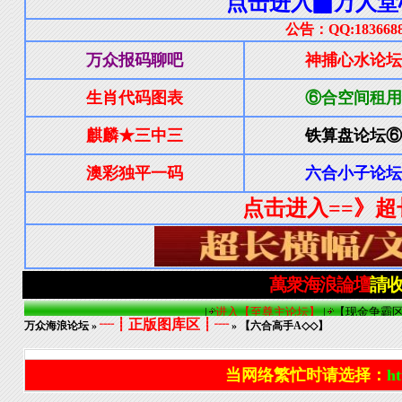
┈┋正版图库区┋┈
万众海浪论坛
»
» 【六合高手A◇◇】
当网络繁忙时请选择：
ht