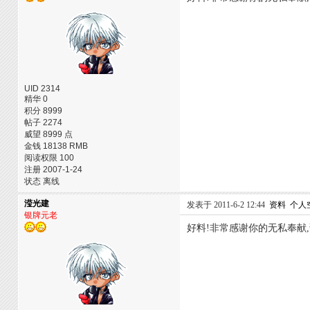
UID 2314
精华 0
积分 8999
帖子 2274
威望 8999 点
金钱 18138 RMB
阅读权限 100
注册 2007-1-24
状态 离线
滢光建
发表于 2011-6-2 12:44
资料
个人
银牌元老
好料!非常感谢你的无私奉献