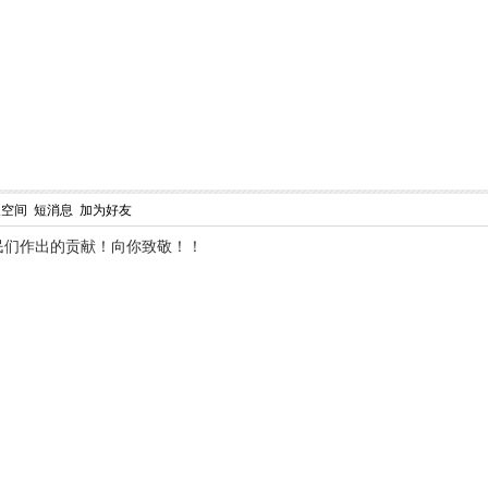
人空间
短消息
加为好友
民们作出的贡献！向你致敬！！