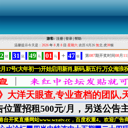
游客:
注册
|
登录
|
帮助
温馨提示今天是：
2026
年
8
月
8
日
星期六
农历 6月26
煞
北 虎
沖
猴