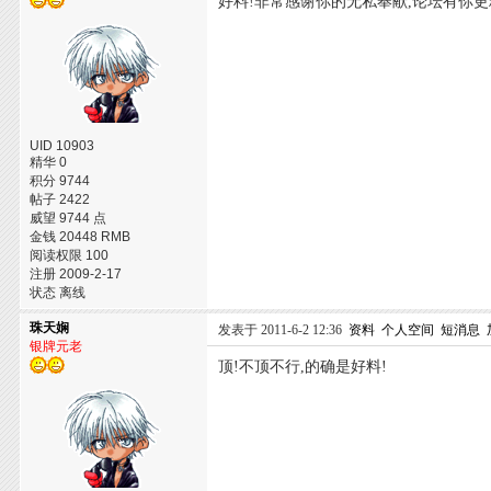
好料!非常感谢你的无私奉献,论坛有你更
UID 10903
精华 0
积分 9744
帖子 2422
威望 9744 点
金钱 20448 RMB
阅读权限 100
注册 2009-2-17
状态 离线
珠天娴
发表于 2011-6-2 12:36
资料
个人空间
短消息
银牌元老
顶!不顶不行,的确是好料!