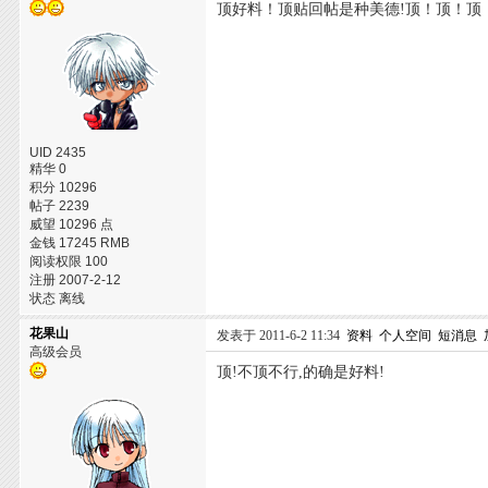
顶好料！顶贴回帖是种美德!顶！顶！顶
UID 2435
精华 0
积分 10296
帖子 2239
威望 10296 点
金钱 17245 RMB
阅读权限 100
注册 2007-2-12
状态 离线
花果山
发表于 2011-6-2 11:34
资料
个人空间
短消息
高级会员
顶!不顶不行,的确是好料!