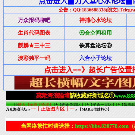
┈┋正版图库区┋┈
万众海浪论坛
»
» 【MARK信封料◇】
当网络繁忙时请选择：
https://bbs.838778.com
（