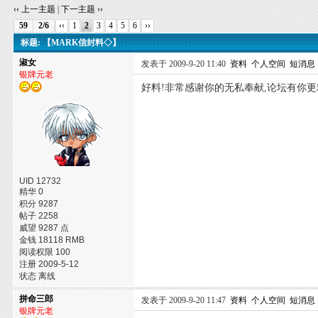
‹‹ 上一主题
|
下一主题 ››
59
2/6
‹‹
1
2
3
4
5
6
››
标题: 【MARK信封料◇】
淑女
发表于 2009-9-20 11:40
资料
个人空间
短消息
银牌元老
好料!非常感谢你的无私奉献,论坛有你更
UID 12732
精华 0
积分 9287
帖子 2258
威望 9287 点
金钱 18118 RMB
阅读权限 100
注册 2009-5-12
状态 离线
拼命三郎
发表于 2009-9-20 11:47
资料
个人空间
短消息
银牌元老