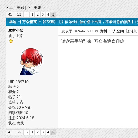
‹‹ 上一主题
|
下一主题 ››
41
5/5
‹‹
1
2
3
4
5
标题: ┫万众精英┣【072期】【〖依尔佳〗信心必中六肖，不看是你的损失】{
农村小伙
发表于 2024-6-18 12:55
资料
个人空间
短消息
新手上路
谢谢高手的到来 万众海浪欢迎你
UID 189710
精华 0
积分 7
帖子 21
威望 7 点
金钱 90 RMB
阅读权限 10
注册 2024-6-18
状态 离线
41
5/5
‹‹
1
2
3
4
5