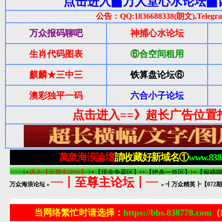
┈┋至尊主论坛┋┈
万众海浪论坛
»
» ┫万众精英┣【07
当网络繁忙时请选择：
https://bbs.838778.com
（