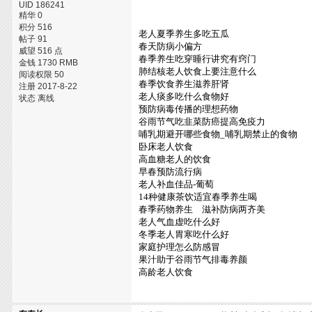
UID 186241
精华 0
积分 516
老人夏季养生多吃五瓜
帖子 91
春天防病小偏方
威望 516 点
春季养生吃穿睡行讲究有窍门
金钱 1730 RMB
肺结核老人饮食上要注意什么
阅读权限 50
春季饮食养生滋养肝肾
注册 2017-8-22
老人痰多吃什么食物好
状态 离线
预防病毒传播的理想药物
谷雨节气吃韭菜防癌提高免疫力
哺乳期避开哪些食物_哺乳期禁止的食物
卧床老人饮食
高血糖老人的饮食
早春预防流行病
老人补血佳品-葡萄
14种健康茶饮适宜春季养生喝
春季药物养生 滋补防病两齐美
老人气血虚吃什么好
冬季老人胃寒吃什么好
家庭护理怎么防感冒
果汁助于谷雨节气排毒养颜
高龄老人饮食