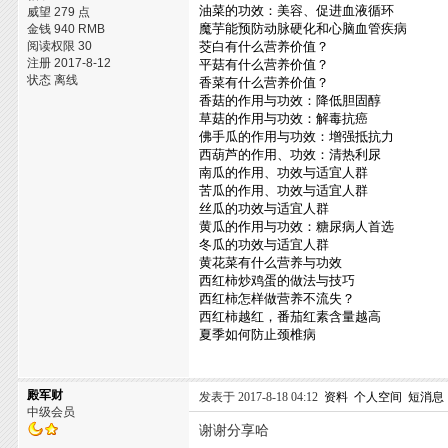
油菜的功效：美容、促进血液循环
威望 279 点
魔芋能预防动脉硬化和心脑血管疾病
金钱 940 RMB
阅读权限 30
茭白有什么营养价值？
注册 2017-8-12
平菇有什么营养价值？
状态 离线
香菜有什么营养价值？
香菇的作用与功效：降低胆固醇
草菇的作用与功效：解毒抗癌
佛手瓜的作用与功效：增强抵抗力
西葫芦的作用、功效：清热利尿
南瓜的作用、功效与适宜人群
苦瓜的作用、功效与适宜人群
丝瓜的功效与适宜人群
黄瓜的作用与功效：糖尿病人首选
冬瓜的功效与适宜人群
黄花菜有什么营养与功效
西红柿炒鸡蛋的做法与技巧
西红柿怎样做营养不流失？
西红柿越红，番茄红素含量越高
夏季如何防止颈椎病
殿军财
发表于 2017-8-18 04:12
资料
个人空间
短消息
中级会员
谢谢分享哈