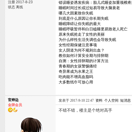
注册 2017-8-23
错误睡姿诱发疾病：胎儿式睡姿加重颈椎疼
状态 离线
睡眠时间过长或过短易导致大脑衰老
哪几大因素致你失眠
到底是什么原因让你长期失眠
睡眠障碍让你失眠的最大
睡眠呼吸暂停和白日瞌睡更易致老人死亡
原来失眠抢走了女性的美丽
为什么样性生活失调也会导致失眠
女性经期保健注意事项
女人阴道为何不规则出血？
教你如何计算安全期与排卵期
自测：女性排卵期的计算方法
青春期的女孩警惕痛经
奇异果成为水果之王
吃肉能不增高血脂吗
大多数纸巾可放心用
官烨边
发表于 2017-9-10 22:47
资料
个人空间
短消息
金牌会员
不错不错，楼主是个绝对高手