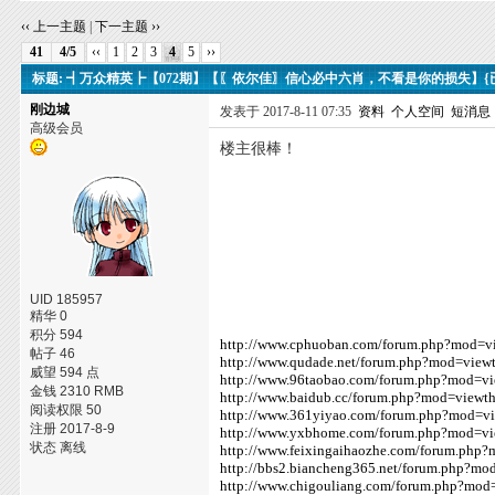
‹‹ 上一主题
|
下一主题 ››
41
4/5
‹‹
1
2
3
4
5
››
标题: ┫万众精英┣【072期】【〖依尔佳〗信心必中六肖，不看是你的损失】{
刚边城
发表于 2017-8-11 07:35
资料
个人空间
短消息
高级会员
楼主很棒！
UID 185957
精华 0
积分 594
http://www.cphuoban.com/forum.php?mod=v
帖子 46
http://www.qudade.net/forum.php?mod=view
威望 594 点
http://www.96taobao.com/forum.php?mod=v
金钱 2310 RMB
http://www.baidub.cc/forum.php?mod=viewt
阅读权限 50
http://www.361yiyao.com/forum.php?mod=v
注册 2017-8-9
http://www.yxbhome.com/forum.php?mod=v
状态 离线
http://www.feixingaihaozhe.com/forum.php
http://bbs2.biancheng365.net/forum.php?m
http://www.chigouliang.com/forum.php?mo