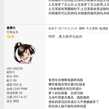
外阴瘙痒可以用盐水洗吗,外阴瘙痒用盐水洗
土豆发芽了怎么办,土豆发芽了怎么处理,土
土豆里面有黑圈能吃不,土豆里面发黑还能吃
外阴瘙痒可以同房吗,外阴瘙痒能同房吗,外
晨霏代
发表于 2017-8-22 21:41
资料
个人空间
短消息
中级会员
呵呵，看大家评论如何
UID 186239
精华 0
积分 459
食用全谷物降低肠癌风险
帖子 69
哪些食物含维生素D比较多
威望 459 点
5色食物都含有抗癌成分
金钱 1540 RMB
阅读权限 30
萝卜的抗病毒、抗癌功效
注册 2017-8-22
玉米纤维素含量高，能防肠癌
状态 离线
煮软的菜花抗癌成分几乎都被破坏了
癌症病人能不能吃鸡和鸡蛋