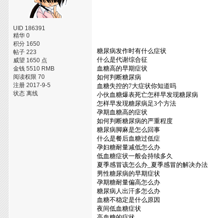
UID 186391
精华 0
积分 1650
糖尿病发作时有什么症状
帖子 223
什么是代谢综合征
威望 1650 点
血糖高的早期症状
金钱 5510 RMB
阅读权限 70
如何判断糖尿病
注册 2017-9-5
血糖失控的7大症状你知道吗
状态 离线
小伙血糖爆表死亡怎样早发现糖尿病
怎样早发现糖尿病足3个方法
孕期血糖高的症状
如何判断糖尿病的严重程度
糖尿病脚麻是怎么回事
什么是餐后血糖过低症
孕妇糖耐量减低怎么办
低血糖症状一般会持续多久
夏季感冒该怎么办_夏季感冒的解决办法
男性糖尿病的早期症状
孕期糖耐量偏高怎么办
糖尿病人出汗多怎么办
血糖不稳定是什么原因
夜间低血糖症状
高血糖的症状