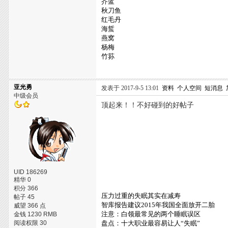
芥蓝
秋刀鱼
红毛丹
海蜇
燕窝
杨梅
竹荪
亚光勇
发表于 2017-9-5 13:01
资料
个人空间
短消息
中级会员
顶起来！！不好碰到的好帖子
UID 186269
精华 0
积分 366
压力过重的失眠其实在减寿
帖子 45
智库报告建议2015年我国全面放开二胎
威望 366 点
注意：白领最常见的两个睡眠误区
金钱 1230 RMB
阅读权限 30
盘点：十大职业最容易让人“失眠”