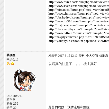
http://www.nvren.so/forum.php?mod=viewth
http://www.10cn.cc/forum.php?mod=viewth
http://raissan.cn/forum.php?mod=viewthrea
http://www.chntna.cn/forum.php?mod=viewt
http://bbs.hydtybk.com/forum.php?mod=vie
http://www.hx316.com/forum.php?mod=view
http://tp.sjzxskj.com/forum.php?mod=viewt
http://bbs.chaojihy.com/forum.php?mod=vi
http://www.54675756546.com/forum.php?m
http://zzxply.com/read.php?tid=1878390&fi
http://youquyun.cn/forum.php?mod=viewth
恭炎红
发表于 2017-8-15 12:10
资料
个人空间
短消息
中级会员
以后真的注意了。。。 楼主真好
UID 186041
精华 0
积分 279
蒜苗的功效：预防流感和癌症
帖子 39