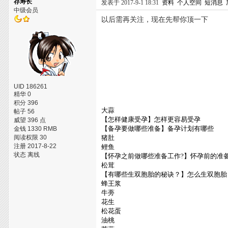
存寿长
发表于 2017-9-1 18:31
资料
个人空间
短消息
中级会员
以后需再关注，现在先帮你顶一下
UID 186261
精华 0
积分 396
大蒜
帖子 56
【怎样健康受孕】怎样更容易受孕
威望 396 点
【备孕要做哪些准备】备孕计划有哪些
金钱 1330 RMB
阅读权限 30
猪肚
注册 2017-8-22
鲤鱼
状态 离线
【怀孕之前做哪些准备工作?】怀孕前的准
松茸
【有哪些生双胞胎的秘诀？】怎么生双胞胎
蜂王浆
牛蒡
花生
松花蛋
油桃