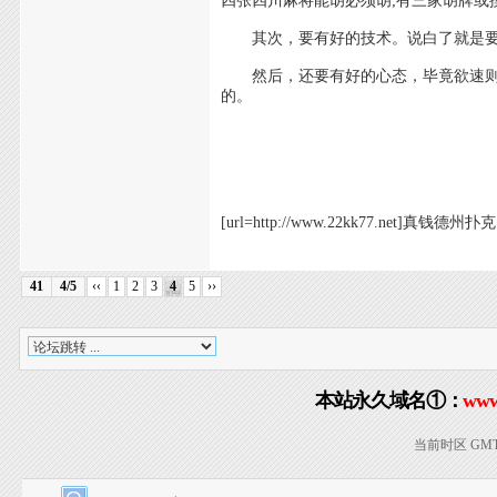
四张四川麻将能胡必须胡;有三家胡牌或
其次，要有好的技术。说白了就是要
然后，还要有好的心态，毕竟欲速则不
的。
[url=http://www.22kk77.net]真钱德州扑克[
41
4/5
‹‹
1
2
3
4
5
››
本站永久域名①：
www
当前时区 GMT+8