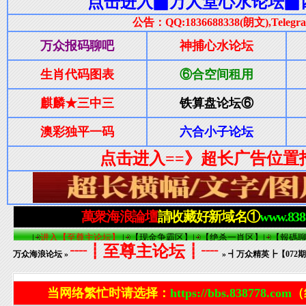
┈┋至尊主论坛┋┈
万众海浪论坛
»
» ┫万众精英┣【07
当网络繁忙时请选择：
https://bbs.838778.com
（