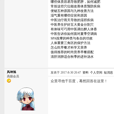
哪些体质容易导致肥胖，如何减肥
常按这些穴位能改善体质预防疾病
便秘五种原因与九种改善方法
湿气重有哪些症状和原因
中医治疗雨天导致的湿邪疾病
中医养生护好五大黄金分割穴
有体味可巧用中医调出醉人体香
中医告诉你如何面对夏季空调病
SPA按摩的种类与各自的功效
人体重要三角区的保护方法
怎么吃早餐才科学又营养
值得推荐的时尚营养早餐搭配
清肝润肺适合秋季的进补汤水
风坤旭
发表于 2017-8-30 20:47
资料
个人空间
短消息
高级会员
众里寻他千百度，蓦然回首在这里！