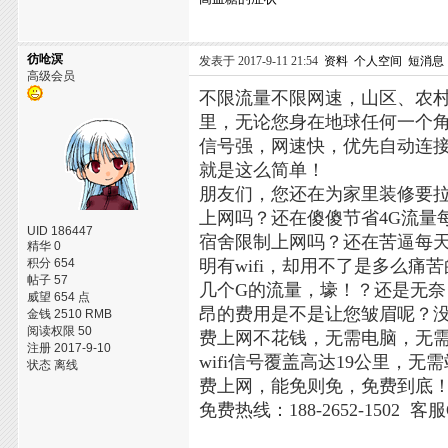
彷呛溟
发表于 2017-9-11 21:54
资料
个人空间
短消息
高级会员
不限流量不限网速，山区、农村
里，无论您身在地球任何一个
信号强，网速快，优先自动连
就是这么简单！
朋友们，您还在为家里装修要
上网吗？还在傻傻节省4G流量
UID 186447
宿舍限制上网吗？还在苦逼每天
精华 0
积分 654
明有wifi，却用不了是多么
帖子 57
几个G的流量，壕！？还是无
威望 654 点
昂的费用是不是让您皱眉呢？没关
金钱 2510 RMB
阅读权限 50
费上网不花钱，无需电脑，无
注册 2017-9-10
wifi信号覆盖高达19公里
状态 离线
费上网，能免则免，免费到底
免费热线：188-2652-1502 客服