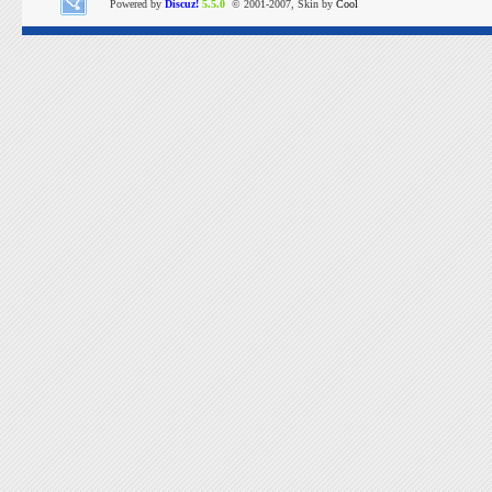
Powered by
Discuz!
5.5.0
© 2001-2007, Skin by
Cool