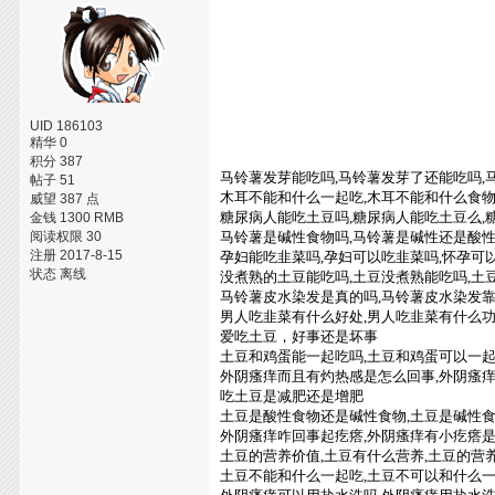
UID 186103
精华 0
积分 387
马铃薯发芽能吃吗,马铃薯发芽了还能吃吗,
帖子 51
木耳不能和什么一起吃,木耳不能和什么食物
威望 387 点
糖尿病人能吃土豆吗,糖尿病人能吃土豆么,
金钱 1300 RMB
阅读权限 30
马铃薯是碱性食物吗,马铃薯是碱性还是酸性
注册 2017-8-15
孕妇能吃韭菜吗,孕妇可以吃韭菜吗,怀孕可
状态 离线
没煮熟的土豆能吃吗,土豆没煮熟能吃吗,土
马铃薯皮水染发是真的吗,马铃薯皮水染发靠
男人吃韭菜有什么好处,男人吃韭菜有什么功
爱吃土豆，好事还是坏事
土豆和鸡蛋能一起吃吗,土豆和鸡蛋可以一起
外阴瘙痒而且有灼热感是怎么回事,外阴瘙
吃土豆是减肥还是增肥
土豆是酸性食物还是碱性食物,土豆是碱性食
外阴瘙痒咋回事起疙瘩,外阴瘙痒有小疙瘩
土豆的营养价值,土豆有什么营养,土豆的营
土豆不能和什么一起吃,土豆不可以和什么一