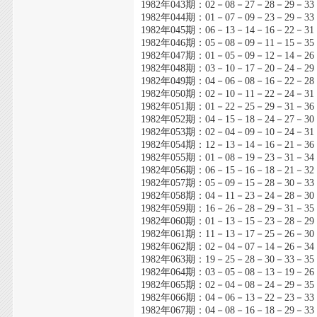
1982年043期：02－08－27－28－29－
1982年044期：01－07－09－23－29－
1982年045期：06－13－14－16－22－
1982年046期：05－08－09－11－15－
1982年047期：01－05－09－12－14－
1982年048期：03－10－17－20－24－
1982年049期：04－06－08－16－22－
1982年050期：02－10－11－22－24－
1982年051期：01－22－25－29－31－
1982年052期：04－15－18－24－27－
1982年053期：02－04－09－10－24－
1982年054期：12－13－14－16－21－
1982年055期：01－08－19－23－31－
1982年056期：06－15－16－18－21－
1982年057期：05－09－15－28－30－
1982年058期：04－11－23－24－28－
1982年059期：16－26－28－29－31－
1982年060期：01－13－15－23－28－
1982年061期：11－13－17－25－26－
1982年062期：02－04－07－14－26－
1982年063期：19－25－28－30－33－
1982年064期：03－05－08－13－19－
1982年065期：02－04－08－24－29－
1982年066期：04－06－13－22－23－
1982年067期：04－08－16－18－29－