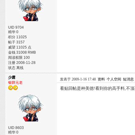
UID 9704
精华 0
积分 11025
帖子 3157
威望 11025 点
金钱 31008 RMB
阅读权限 100
注册 2008-11-28
状态 离线
少露
发表于 2009-1-16 17:48
资料
个人空间
短消息
银牌元老
看贴回帖是种美德!看到你的高手料,不顶
UID 8603
精华 0