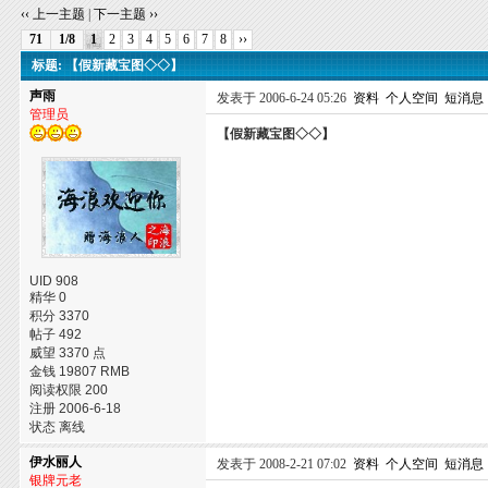
‹‹ 上一主题
|
下一主题 ››
71
1/8
1
2
3
4
5
6
7
8
››
标题: 【假新藏宝图◇◇】
声雨
发表于 2006-6-24 05:26
资料
个人空间
短消息
管理员
【假新藏宝图◇◇】
UID 908
精华 0
积分 3370
帖子 492
威望 3370 点
金钱 19807 RMB
阅读权限 200
注册 2006-6-18
状态 离线
伊水丽人
发表于 2008-2-21 07:02
资料
个人空间
短消息
银牌元老