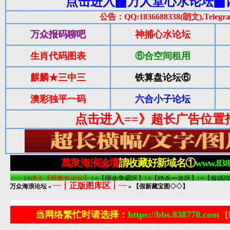
┈┋正版图库区┋┈
万众海浪论坛
»
» 【假新藏宝图◇◇】
当网络繁忙时请选择：
https://bbs.838778.com
（