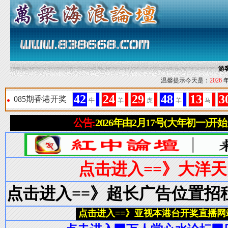
游
温馨提示今天是：
2026