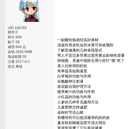
UID 184765
精华 0
积分 849
一副哑铃炼就结实好身材
帖子 59
浅表性胃炎吃这些水果可有效预防
威望 849 点
了解亚健康的几种表现形式
金钱 2840 RMB
男人不宜过多劳累过度劳累会影响性质量
阅读权限 50
癌细胞，竟被中国医生用小苏打“饿”死了
注册 2017-6-2
老人玩铁球的好处
状态 离线
简单提高短跑速度
白草莓的功效与作用
谷氨酸钾注射液
老花眼自我护理方法
榄李树汁的功效与作用
小红蒜的功效与作用
人参的几种常见服用方法
儿童肥胖怎样减肥
金秋时节话山楂
有哪些药可以抵消避孕药的药效
夏末秋初喝菊花茶可清火明目
肾虚常按摩三穴位有益健康