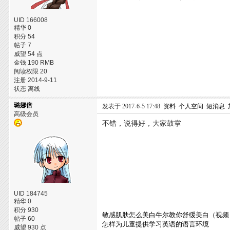
UID 166008
精华 0
积分 54
帖子 7
威望 54 点
金钱 190 RMB
阅读权限 20
注册 2014-9-11
状态 离线
璐娜倍
发表于 2017-6-5 17:48
资料
个人空间
短消息
高级会员
不错，说得好，大家鼓掌
UID 184745
精华 0
积分 930
敏感肌肤怎么美白牛尔教你舒缓美白（视频
帖子 60
怎样为儿童提供学习英语的语言环境
威望 930 点