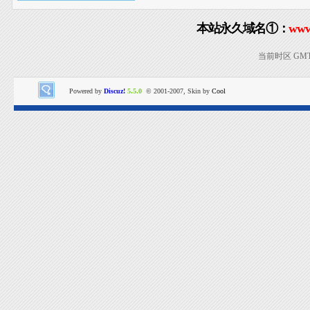
本站永久域名①：
www
当前时区 GMT+8
Powered by
Discuz!
5.5.0
© 2001-2007, Skin by
Cool