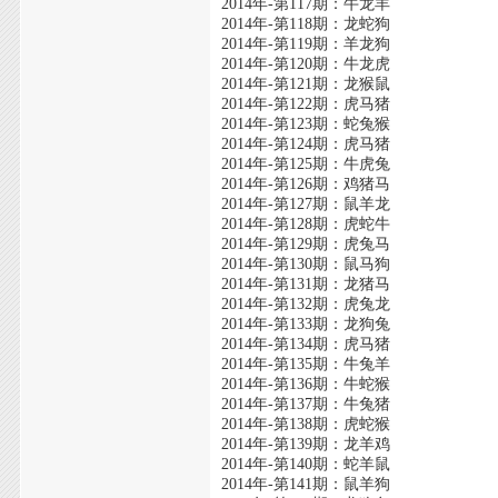
2014年-第117期：牛龙羊
2014年-第118期：龙蛇狗
2014年-第119期：羊龙狗
2014年-第120期：牛龙虎
2014年-第121期：龙猴鼠
2014年-第122期：虎马猪
2014年-第123期：蛇兔猴
2014年-第124期：虎马猪
2014年-第125期：牛虎兔
2014年-第126期：鸡猪马
2014年-第127期：鼠羊龙
2014年-第128期：虎蛇牛
2014年-第129期：虎兔马
2014年-第130期：鼠马狗
2014年-第131期：龙猪马
2014年-第132期：虎兔龙
2014年-第133期：龙狗兔
2014年-第134期：虎马猪
2014年-第135期：牛兔羊
2014年-第136期：牛蛇猴
2014年-第137期：牛兔猪
2014年-第138期：虎蛇猴
2014年-第139期：龙羊鸡
2014年-第140期：蛇羊鼠
2014年-第141期：鼠羊狗