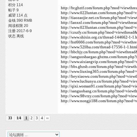
积分 114
http://br.gbztf.com/forum.php?mod=viewthr
帖子 9
http://www.022luntan.com/forum.php?mod=
威望 114 点
http://tiaozaojie.net.cn/forum.php?mod=vie
金钱 390 RMB
http://lanxnl.com/forum.php?mod=viewthre
阅读权限 20
http://www.023luntan.com/forum.php?mod=
注册 2017-6-9
http://czszfy.cn/forum.php?mod=viewthread
状态 离线
http://www.shixin.org.cn/thread-144662-1-1.
http://hst6666.com/forum.php?mod=viewthr
http://www.52llba.com/thread-17556-1-1.htm
http://hbcbjy.cn/forum.php?mod=viewthrea
http://sanguoshaegao.gbzms.com/forum.ph
http://www.aixiangvip.com/forum.php?mod
http://bbs.gbzsb.com/forum.php?mod=viewt
http://www.liuxing365.com/forum.php?mod
http://heyxiaowu.com/forum.php?mod=view
http://www.luchunyu.cn/forum.php?mod=vi
http://qixi.woman91.com/forum.php?mod=v
http://sanguobang.cn/forum.php?mod=viewt
http://www.98vrzy.com/forum.php?mod=vie
http://www.nongji188.com/forum.php?mod=
33
1/4
1
2
3
4
››