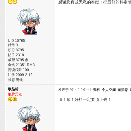
感谢您真诚无私的奉献！把最好的料奉
UID 10765
精华 0
积分 8795
帖子 2318
威望 8795 点
金钱 21351 RMB
阅读权限 100
注册 2009-2-12
状态 离线
歌茹昕
发表于 2014-2-9 01:44
资料
个人空间
短消息
银牌元老
顶！顶！好料一定要顶上去！