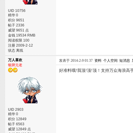
UID 10756
精华 0
积分 9651
帖子 2336
威望 9651 点
金钱 19534 RMB
阅读权限 100
注册 2009-2-12
状态 离线
万人喜欢
发表于 2014-2-9 01:37
资料
个人空间
短消息
银牌元老
好准料哦!我顶!顶!顶！支持万众海浪高
UID 2903
精华 0
积分 12849
帖子 6563
威望 12849 点