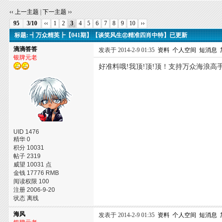
‹‹ 上一主题
|
下一主题 ››
95
3/10
‹‹
1
2
3
4
5
6
7
8
9
10
››
标题: ┫万众精英┣【041期】【谈笑风生㊣精准四肖中特】已更新
滴滴答答
发表于 2014-2-9 01:35
资料
个人空间
短消息
银牌元老
好准料哦!我顶!顶!顶！支持万众海浪高
UID 1476
精华 0
积分 10031
帖子 2319
威望 10031 点
金钱 17776 RMB
阅读权限 100
注册 2006-9-20
状态 离线
海风
发表于 2014-2-9 01:35
资料
个人空间
短消息