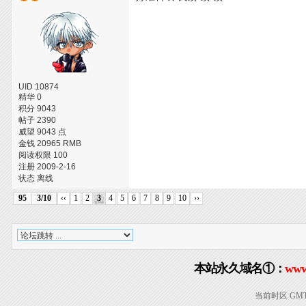
UID 10874
精华 0
积分 9043
帖子 2390
威望 9043 点
金钱 20965 RMB
阅读权限 100
注册 2009-2-16
状态 离线
95
3/10
‹‹
1
2
3
4
5
6
7
8
9
10
››
本站永久域名①：
www
当前时区 GMT+8