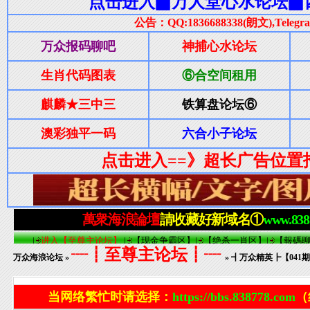
┈┋至尊主论坛┋┈
万众海浪论坛
»
» ┫万众精英┣【04
当网络繁忙时请选择：
https://bbs.838778.com
（