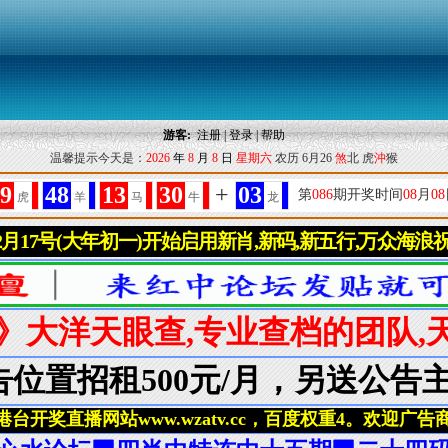
游客:
注册
|
登录
|
帮助
温馨提示今天是：
2026
年
8
月
8
日
星期六
农历 6月26
煞
北 虎
沖
猴