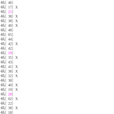
码〖46〗
码〖17〗X
一码〖
21
〗
码〖38〗X
码〖38〗X
码〖40〗X
一码〖48〗
一码〖05〗
码〖44〗
码〖42〗X
码〖42〗
一码〖
19
〗
码〖35〗X
码〖43〗
码〖41〗X
码〖38〗X
码〖32〗X
码〖38〗
码〖40〗X
码〖19〗X
一码〖
28
〗
码〖02〗X
码〖22〗
码〖38〗X
码〖18〗