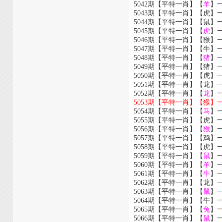
5042期【平特一肖】【
羊
】
5043期【平特一肖】【虎】一
5044期【平特一肖】【鼠】一
5045期【平特一肖】【
虎
】一
5046期【平特一肖】【猴】一
5047期【平特一肖】【牛】一
5048期【平特一肖】【
猪
】一
5049期【平特一肖】【猪】一
5050期【平特一肖】【虎】一
5051期【平特一肖】【龙】一
5052期【平特一肖】【
龙
】一
5053期【平特一肖】【猴】
5054期【平特一肖】【
马
】一
5055期【平特一肖】【虎】一
5056期【平特一肖】【
猴
】一
5057期【平特一肖】【鸡】一
5058期【平特一肖】【虎】一
5059期【平特一肖】【
鼠
】一
5060期【平特一肖】【
羊
】
5061期【平特一肖】【
牛
】一
5062期【平特一肖】【龙】一
5063期【平特一肖】【
鼠
】
5064期【平特一肖】【牛】一
5065期【平特一肖】【
兔
】
5066期【平特一肖】【
鼠
】