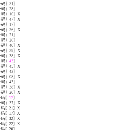
码〖21〗
码〖28〗
码〖16〗X
码〖47〗X
码〖17〗
码〖26〗X
一码〖21〗
一码〖26〗
码〖40〗X
码〖39〗X
码〖38〗X
一码〖
43
〗
码〖45〗X
码〖42〗
码〖08〗X
码〖43〗
码〖38〗X
码〖20〗X
一码〖
17
〗
码〖37〗X
码〖21〗X
码〖17〗X
码〖32〗X
码〖22〗X
码〖20〗