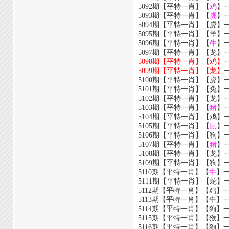
5092期【平特一肖】【
鸡
】一
5093期【平特一肖】【
虎
】一
5094期【平特一肖】【虎】一
5095期【平特一肖】【羊】一
5096期【平特一肖】【
牛
】一
5097期【平特一肖】【龙】一
5098期【平特一肖】【鸡】
5099期【平特一肖】【龙】
5100期【平特一肖】【虎】一
5101期【平特一肖】【兔】一
5102期【平特一肖】【龙】一
5103期【平特一肖】【
猪
】
5104期【平特一肖】【鸡】一
5105期【平特一肖】【
鼠
】一
5106期【平特一肖】【狗】一
5107期【平特一肖】【
猪
】一
5108期【平特一肖】【龙】一
5109期【平特一肖】【狗】一
5110期【平特一肖】【
牛
】
5111期【平特一肖】【蛇】一
5112期【平特一肖】【鸡】一
5113期【平特一肖】【牛】一
5114期【平特一肖】【狗】一
5115期【平特一肖】【猴】一
5116期【平特一肖】【狗】一