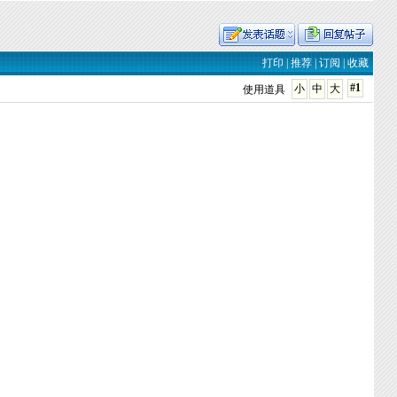
打印
|
推荐
|
订阅
|
收藏
#1
小
中
大
使用道具