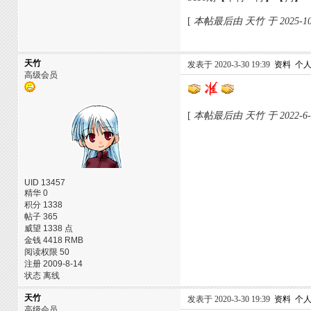
[
本帖最后由 天竹 于 2025-10-
天竹
发表于 2020-3-30 19:39
资料
个
高级会员
[
本帖最后由 天竹 于 2022-6-1
UID 13457
精华 0
积分 1338
帖子 365
威望 1338 点
金钱 4418 RMB
阅读权限 50
注册 2009-8-14
状态 离线
天竹
发表于 2020-3-30 19:39
资料
个
高级会员