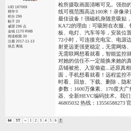
检所摄取画面清晰可见。强劲的
UID 187069
线可视范围高达100米！录像
精华 0
积分 296
最佳设备！强磁机身随意吸贴
帖子 20
KA72的理由：可吸附在衣服
威望 296 点
金钱 1170 RMB
板、电灯、汽车等等，安装位置
阅读权限 30
72小时，可连接充电宝、电源边充
注册 2017-11-13
射更远更强更稳定，无需网络
状态 离线
无需联网想看就看，智能监控
对她的信任不一定能换来她的
店铺被抢、入室偷盗...还原真
面，手机想看就看！远程监控不
时看、回放、下载、删除，隐
参数：1600万像素、170度大
器、全新HEVC编码技术。我
46805032
热线：13556588273
64
7/7
‹‹
1
2
3
4
5
6
7