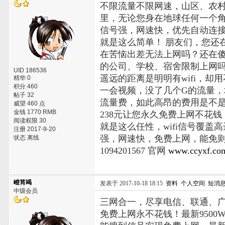
不限流量不限网速，山区、农村
里，无论您身在地球任何一个
信号强，网速快，优先自动连
就是这么简单！
朋友们，您还
在苦恼出差无法上网吗？还在傻
的公司、学校、宿舍限制上网吗
UID 186536
遥远的距离是明明有wifi，
精华 0
积分 460
一会视频，没了几个G的流量
帖子 32
流量费，如此高昂的费用是不是
威望 460 点
金钱 1770 RMB
238元让您永久免费上网不花
阅读权限 30
就是这么任性，wifi信号覆
注册 2017-9-20
强，网速快，免费上网，能免
状态 离线
1094201567 官网
www.ccyxf.co
嶝筲竭
发表于 2017-10-18 18:15
资料
个人空间
短消
中级会员
三网合一，尽享电信、联通、
免费上网永不花钱！最新950