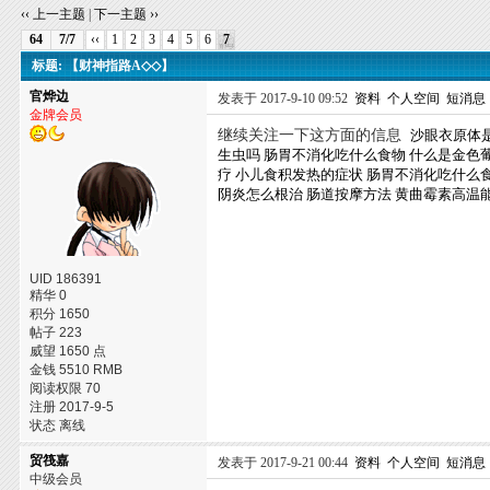
‹‹ 上一主题
|
下一主题 ››
64
7/7
‹‹
1
2
3
4
5
6
7
标题: 【财神指路A◇◇】
官烨边
发表于 2017-9-10 09:52
资料
个人空间
短消息
金牌会员
继续关注一下这方面的信息
沙眼衣原体
生虫吗
肠胃不消化吃什么食物
什么是金色
疗
小儿食积发热的症状
肠胃不消化吃什么
阴炎怎么根治
肠道按摩方法
黄曲霉素高温
UID 186391
精华 0
积分 1650
帖子 223
威望 1650 点
金钱 5510 RMB
阅读权限 70
注册 2017-9-5
状态 离线
贸筏嘉
发表于 2017-9-21 00:44
资料
个人空间
短消息
中级会员