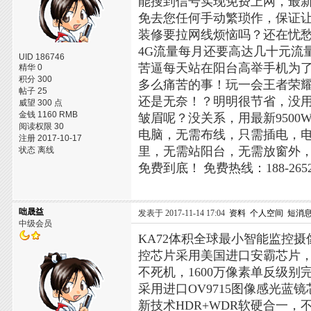
能搜到信号实现免费上网，最
免去您任何手动繁琐作，保证
装修要拉网线烦恼吗？还在忧
4G流量每月还要高达几十元流
UID 186746
苦逼每天站在阳台高举手机为了搜
精华 0
积分 300
多么痛苦的事！玩一会王者荣
帖子 25
还是无奈！？明明很节省，没
威望 300 点
金钱 1160 RMB
皱眉呢？没关系，用最新9500
阅读权限 30
电脑，无需布线，只需插电，电
注册 2017-10-17
里，无需站阳台，无需放窗外
状态 离线
免费到底！
免费热线：188-2652
咄晟益
发表于 2017-11-14 17:04
资料
个人空间
短消
中级会员
KA72体积全球最小智能监控摄
控芯片采用美国进口安霸芯片
不死机，1600万像素单反级别
采用进口OV9715图像感光蓝
新技术HDR+WDR软硬合一