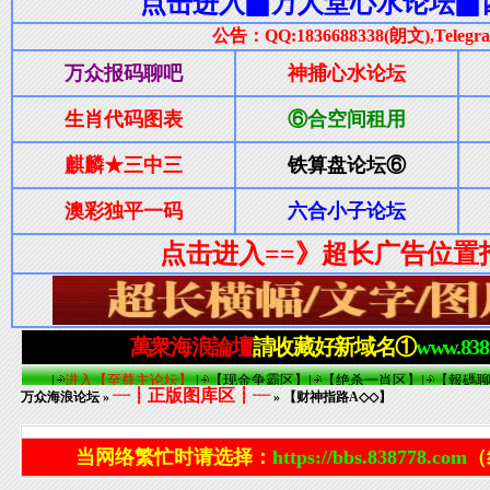
┈┋正版图库区┋┈
万众海浪论坛
»
» 【财神指路A◇◇】
当网络繁忙时请选择：
https://bbs.838778.com
（