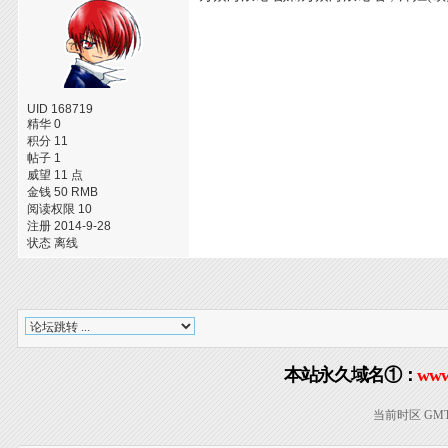
UID 168719
精华 0
积分 11
帖子 1
威望 11 点
金钱 50 RMB
阅读权限 10
注册 2014-9-28
状态 离线
本站永久域名①：
www
当前时区 GMT+8