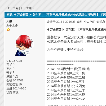
‹‹ 上一主题
|
下一主题 ››
标题: ┫万众精英┣【074期】【不得不发.千载难逢纯公式统计生肖数码 】《
天狼
发表于 2014-6-20 16:25
资料
个人空间
短消息
新手上路
┫万众精英┣【074期】【不得不发.千载难逢
温馨提示：六合没有久准不破的公式规
公式太多条白天要回公司，在开奖日七点
六合不停顿，中特不止步
UID 157125
===============================
精华 0
==============
积分 5
2014/070:期统计出肖;开 狗 错
帖子 1
2013至今杀肖错0公式一狗
威望 5 点
2013至今杀肖错0公式二猪
金钱 30 RMB
2013至今杀肖错1公式三牛
阅读权限 10
2014至今杀肖错1公式四兔
注册 2014-6-20
2014至今杀肖错1公式五羊
状态 离线
2014至今杀肖错1公式六蛇
2014至今杀肖错1公式七龙