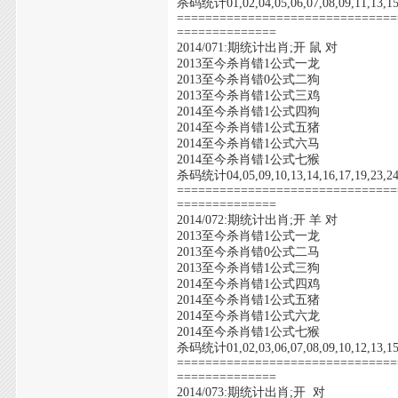
杀码统计01,02,04,05,06,07,08,09,11,13,15,
===============================
==============
2014/071:期统计出肖;开 鼠 对
2013至今杀肖错1公式一龙
2013至今杀肖错0公式二狗
2013至今杀肖错1公式三鸡
2014至今杀肖错1公式四狗
2014至今杀肖错1公式五猪
2014至今杀肖错1公式六马
2014至今杀肖错1公式七猴
杀码统计04,05,09,10,13,14,16,17,19,23,24
===============================
==============
2014/072:期统计出肖;开 羊 对
2013至今杀肖错1公式一龙
2013至今杀肖错0公式二马
2013至今杀肖错1公式三狗
2014至今杀肖错1公式四鸡
2014至今杀肖错1公式五猪
2014至今杀肖错1公式六龙
2014至今杀肖错1公式七猴
杀码统计01,02,03,06,07,08,09,10,12,13,15,
===============================
==============
2014/073:期统计出肖;开 对