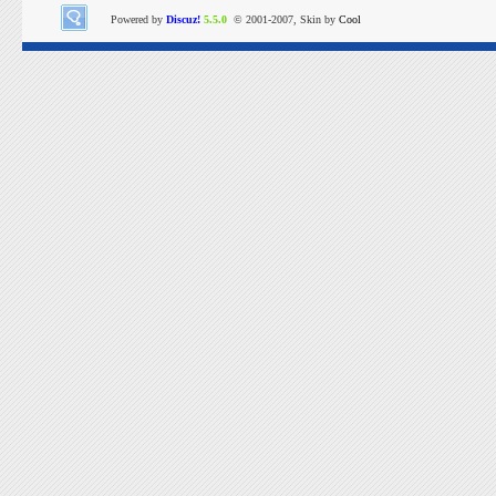
Powered by
Discuz!
5.5.0
© 2001-2007, Skin by
Cool