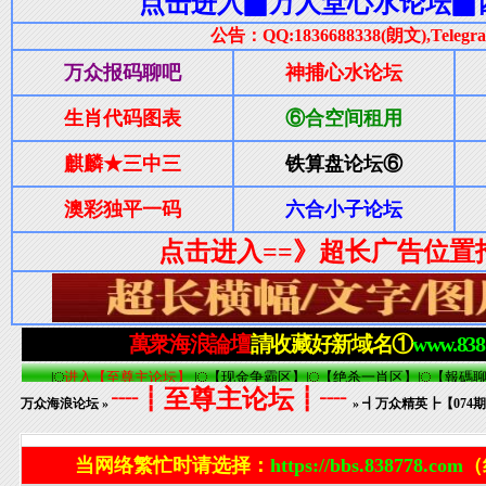
┈┋至尊主论坛┋┈
万众海浪论坛
»
» ┫万众精英┣【07
当网络繁忙时请选择：
https://bbs.838778.com
（