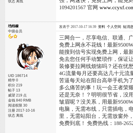
强，网速快，免费上网，能免
状态 离线
1094201567 官网
www.ccyxf.co
垱绉稼
发表于 2017-10-17 16:39
资料
个人空间
短消
中级会员
三网合一，尽享电信、联通、
免费上网永不花钱！最新950
能搜到信号实现免费上网，最
免去您任何手动繁琐作，保证
装修要拉网线烦恼吗？还在忧
4G流量每月还要高达几十元流
UID 186714
苦逼每天站在阳台高举手机为了搜
精华 0
积分 219
多么痛苦的事！玩一会王者荣
帖子 13
还是无奈！？明明很节省，没
威望 219 点
金钱 840 RMB
皱眉呢？没关系，用最新9500
阅读权限 30
电脑，无需布线，只需插电，电
注册 2017-10-16
里，无需站阳台，无需放窗外
状态 离线
免费到底！
免费热线：188-2652