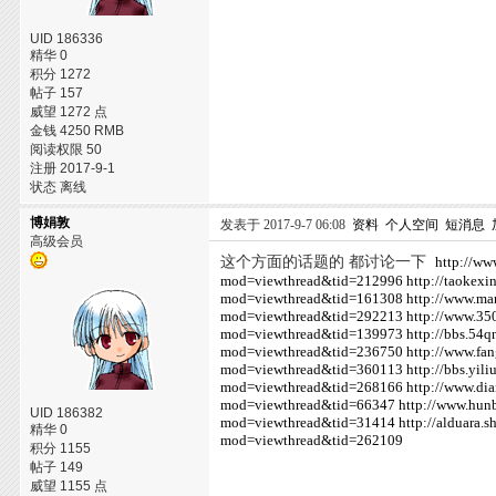
UID 186336
精华 0
积分 1272
帖子 157
威望 1272 点
金钱 4250 RMB
阅读权限 50
注册 2017-9-1
状态 离线
博娟敦
发表于 2017-9-7 06:08
资料
个人空间
短消息
高级会员
这个方面的话题的 都讨论一下
http://ww
mod=viewthread&tid=212996
http://taokex
mod=viewthread&tid=161308
http://www.m
mod=viewthread&tid=292213
http://www.3
mod=viewthread&tid=139973
http://bbs.54
mod=viewthread&tid=236750
http://www.f
mod=viewthread&tid=360113
http://bbs.yi
mod=viewthread&tid=268166
http://www.di
mod=viewthread&tid=66347
http://www.hu
UID 186382
mod=viewthread&tid=31414
http://alduara.
精华 0
mod=viewthread&tid=262109
积分 1155
帖子 149
威望 1155 点