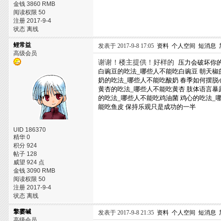
金钱 3860 RMB
阅读权限 50
注册 2017-9-4
状态 离线
鲤常益
发表于 2017-9-8 17:05
资料
个人空间
短消息
高级会员
谢谢！楼主提供！好样的
压力会破坏你
白豌豆的吃法_哪些人不能吃白豌豆
朝天椒
奶的吃法_哪些人不能吃酸奶
春季如何摆脱
黄杏的吃法_哪些人不能吃黄杏
肢体语言暴
的吃法_哪些人不能吃鸡油菌
鸡心的吃法_
能吃鱼皮
保持乐观只是成功的一半
UID 186370
精华 0
积分 924
帖子 128
威望 924 点
金钱 3090 RMB
阅读权限 50
注册 2017-9-4
状态 离线
擎霎碱
发表于 2017-9-8 21:35
资料
个人空间
短消息
高级会员