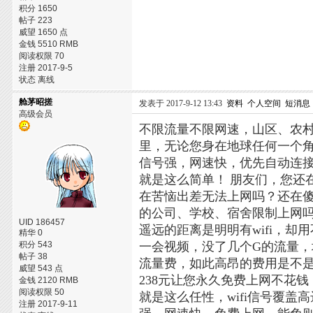
积分 1650
帖子 223
威望 1650 点
金钱 5510 RMB
阅读权限 70
注册 2017-9-5
状态 离线
舱茅昭搓
发表于 2017-9-12 13:43
资料
个人空间
短消息
高级会员
不限流量不限网速，山区、农村
里，无论您身在地球任何一个
信号强，网速快，优先自动连
就是这么简单！
朋友们，您还
在苦恼出差无法上网吗？还在傻
的公司、学校、宿舍限制上网吗
UID 186457
遥远的距离是明明有wifi，
精华 0
积分 543
一会视频，没了几个G的流量
帖子 38
流量费，如此高昂的费用是不是
威望 543 点
238元让您永久免费上网不花
金钱 2120 RMB
阅读权限 50
就是这么任性，wifi信号覆
注册 2017-9-11