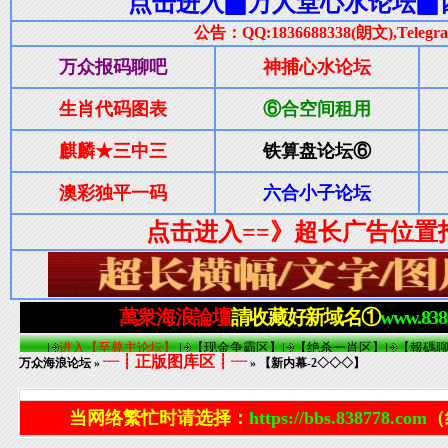
┈┋正版图库区┋┈
万众海浪论坛
»
» 【新内幕-2◇◇◇】
当网络繁忙时请选择：
https://bbs.838778.com
（