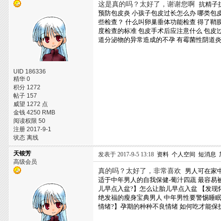
这是真的吗？太好了，谢谢您啊
抗精子
预防包皮炎
小孩子包皮过长怎么办
哪类包
些检查？
什么叫卵巢垂体功能检查
得了鞘
度检查的标准
包皮手术后应注意什么
包皮
道分泌物的异常造成的不孕
有霉菌性阴道
UID 186336
精华 0
积分 1272
帖子 157
威望 1272 点
金钱 4250 RMB
阅读权限 50
注册 2017-9-1
状态 离线
天铵芳
发表于 2017-9-5 13:18
资料
个人空间
短消息
高级会员
真的吗？太好了，非常喜欢
男人可在家
适于中年男人的自我保健-葡汁四蔬
最容易
儿早点入盆?】怎么让胎儿早点入盆
【发现
绝发福的瘦身宝典男人
中年男性要警惕睡
情绪?】孕期的种种不良情绪
如何吃才能保