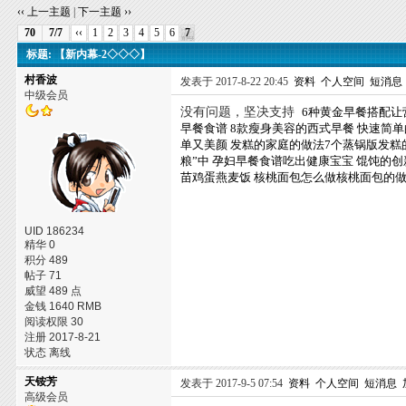
‹‹ 上一主题
|
下一主题 ››
70
7/7
‹‹
1
2
3
4
5
6
7
标题: 【新内幕-2◇◇◇】
村香波
发表于 2017-8-22 20:45
资料
个人空间
短消息
中级会员
没有问题，坚决支持
6种黄金早餐搭配让
早餐食谱
8款瘦身美容的西式早餐
快速简单
单又美颜
发糕的家庭的做法7个蒸锅版发糕
粮”中
孕妇早餐食谱吃出健康宝宝
馄饨的创
苗鸡蛋燕麦饭
核桃面包怎么做核桃面包的
UID 186234
精华 0
积分 489
帖子 71
威望 489 点
金钱 1640 RMB
阅读权限 30
注册 2017-8-21
状态 离线
天铵芳
发表于 2017-9-5 07:54
资料
个人空间
短消息
高级会员