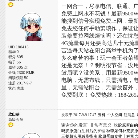
三网合一，尽享电信、联通、
免费上网永不花钱！最新950
能搜到信号实现免费上网，最
免去您任何手动繁琐作，保证
装修要拉网线烦恼吗？还在忧
4G流量每月还要高达几十元流
UID 186413
苦逼每天站在阳台高举手机为了搜
精华 0
积分 605
多么痛苦的事！玩一会王者荣
帖子 56
还是无奈！？明明很节省，没
威望 605 点
皱眉呢？没关系，用最新9500
金钱 2330 RMB
阅读权限 50
电脑，无需布线，只需插电，电
注册 2017-9-7
里，无需站阳台，无需放窗外
状态 离线
免费到底！
免费热线：188-2652
欣山恭
发表于 2017-9-9 17:47
资料
个人空间
短消息
高级会员
谢谢你的发言` 非常有意义
吃胶原蛋白
吗胶原蛋白注射后的护理
秋季如何补充胶
三餐超实用减脂指南
胶原蛋白食物十种富