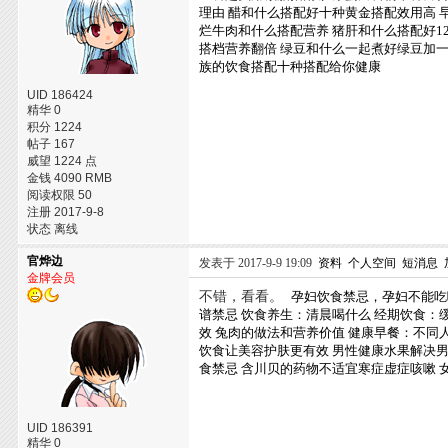
理由
醋和什么搭配好十种黄金搭配效用高
烂牛肉和什么搭配营养
猪肝和什么搭配好1
搭档营养翻倍
绿豆和什么一起煮好绿豆加
族的饮食搭配十种搭配给你健康
UID 186424
精华 0
积分 1224
帖子 167
威望 1224 点
金钱 4090 RMB
阅读权限 50
注册 2017-9-8
状态 离线
官烨边
发表于 2017-9-9 19:09
资料
个人空间
短消息
金牌会员
不错，看看。
孕妇饮食禁忌，孕妇不能吃
谱禁忌
饮食养生：清晨喝什么
经期饮食：
效
兔肉的做法和营养价值
健康早餐：不同
饮食让美容护肤更有效
男性健康水果解决
食禁忌
含川贝的药物不适宜寒症虚症咳嗽
UID 186391
精华 0