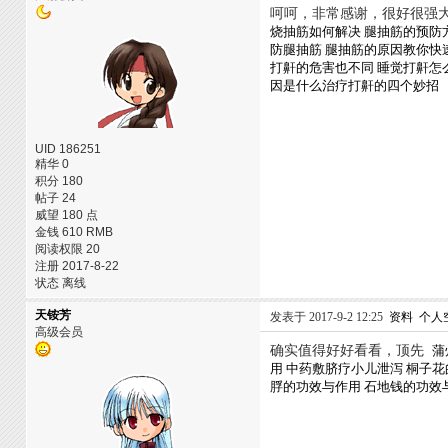
呵呵，非常感谢，很好很强
烧抽筋如何解决
腿抽筋的预防
防腿抽筋
腿抽筋的原因教你快
打鼾的危害也不同
睡觉打鼾怎
因是什么治疗打鼾的四个妙招
UID 186251
精华 0
积分 180
帖子 24
威望 180 点
金钱 610 RMB
阅读权限 20
注册 2017-8-22
状态 离线
天铵芳
发表于 2017-9-2 12:25
资料
个人
高级会员
确实值得好好看看，顶先
蒲
用
中药敷脐疗小儿泄泻
桐子花
脬的功效与作用
石地钱的功效