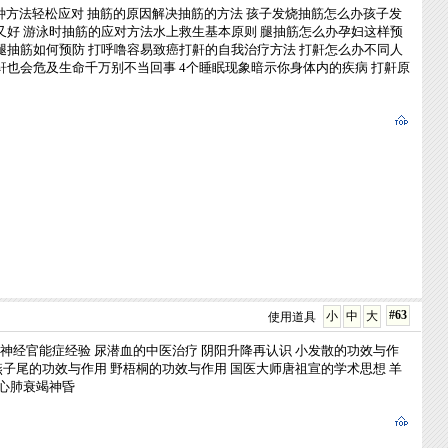
种方法轻松应对
抽筋的原因解决抽筋的方法
孩子发烧抽筋怎么办孩子发
又好
游泳时抽筋的应对方法水上救生基本原则
腿抽筋怎么办孕妇这样预
腿抽筋如何预防
打呼噜容易致癌打鼾的自我治疗方法
打鼾怎么办不同人
鼾也会危及生命千万别不当回事
4个睡眠现象暗示你身体内的疾病
打鼾原
#63
小
中
大
使用道具
神经官能症经验
尿潜血的中医治疗
阴阳升降再认识
小发散的功效与作
燕子尾的功效与作用
野梧桐的功效与作用
国医大师唐祖宣的学术思想
羊
心肺衰竭神昏