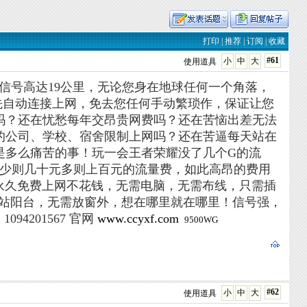
打印
|
推荐
|
订阅
|
收藏
#61
小
中
大
使用道具
收信号高达19公里，无论您身在地球任何一个角落，
先自动连接上网，免去您任何手动繁琐作，保证让您
吗？还在忧愁每年交昂贵网费吗？还在苦恼出差无法
的公司、学校、宿舍限制上网吗？还在苦逼每天站在
不了是多么痛苦的事！玩一会王者荣耀没了几个G的流
用少则几十元多则上百元的流量费，如此高昂的费用
您永久免费上网不花钱，无需电脑，无需布线，只需插
无需站阳台，无需放窗外，想在哪里就在哪里！信号强，
1094201567 官网
www.ccyxf.com
9500WG
#62
小
中
大
使用道具