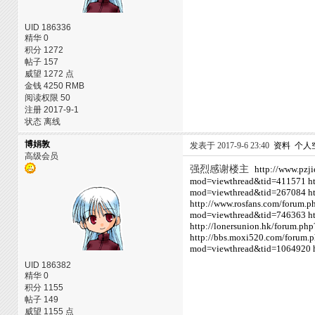
UID 186336
精华 0
积分 1272
帖子 157
威望 1272 点
金钱 4250 RMB
阅读权限 50
注册 2017-9-1
状态 离线
博娟敦
发表于 2017-9-6 23:40
资料
个人
高级会员
强烈感谢楼主
http://www.pzj
mod=viewthread&tid=411571
h
mod=viewthread&tid=267084
h
http://www.rosfans.com/forum
mod=viewthread&tid=746363
h
http://lonersunion.hk/forum.p
http://bbs.moxi520.com/forum
mod=viewthread&tid=1064920
UID 186382
精华 0
积分 1155
帖子 149
威望 1155 点