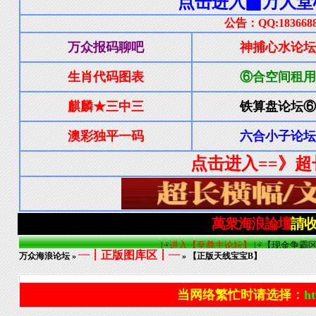
┈┋正版图库区┋┈
万众海浪论坛
»
» 【正版天线宝宝B】
当网络繁忙时请选择：
ht