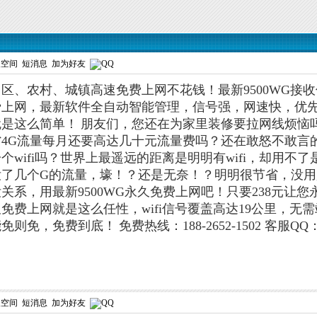
人空间
短消息
加为好友
区、农村、城镇高速免费上网不花钱！最新9500WG接
费上网，最新软件全自动智能管理，信号强，网速快，优
就是这么简单！
朋友们，您还在为家里装修要拉网线烦恼
4G流量每月还要高达几十元流量费吗？还在敢怒不敢言
个wifi吗？世界上最遥远的距离是明明有wifi，却用
没了几个G的流量，壕！？还是无奈！？明明很节省，没
关系，用最新9500WG永久免费上网吧！只要238元让
免费上网就是这么任性，wifi信号覆盖高达19公里，
能免则免，免费到底！
免费热线：188-2652-1502 客服QQ：
人空间
短消息
加为好友