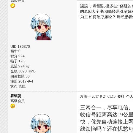
高级会员
謝謝，希望以後多些
痛经的
的原因大全
长期痛经易引发妇
为主
如何治疗痛经？
痛经患者
UID 186370
精华 0
积分 924
帖子 128
威望 924 点
金钱 3090 RMB
阅读权限 50
注册 2017-9-4
状态 离线
磬锯贸
发表于 2017-9-24 01:10
资料
个
高级会员
三网合一，尽享电信、
收信号距离高达19公
快，优先自动连接上
线烦恼吗？还在忧愁每