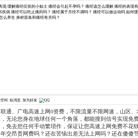
表现
缓解痛经症状的小贴士
痛经会引起不孕吗？
痛经该怎么缓解
痛经的表现
科疾病
痛经可以吃止痛药吗？
痛经属于月经不调吗？
痛经可以做运动吗
如何缓
怎么养生
身材苗条和痛经有关吗？
人空间
短消息
加为好友
联通、广电高速上网0资费，不限流量不限网速，山区、农
里，无论您身在地球任何一个角落，都能搜到信号实现免
网，免去您任何手动繁琐作，保证让您高速上网免费不花
年交昂贵网费吗？还在苦恼出差无法上网吗？还在傻傻节