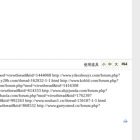
#64
小
中
大
使用道具
?mod=viewthread&tid=1444068
http://www.yikezhouyi.com/forum.php?
xy28b.com/thread-162832-1-1.html
http://www.kzbld.com/forum.php?
.com/forum.php?mod=viewthread&tid=1416308
=viewthread&tid=614333
http://www.ahjzjunda.com/forum.php?
ingbaola.com/forum.php?mod=viewthread&tid=1762397
ad&tid=992263
http://www.soubao1.cn/thread-156187-1-1.html
iewthread&tid=868532
http://www.garrysmod.cn/forum.php?