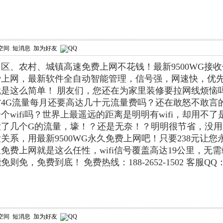
空间
短消息
加为好友
区、农村、城镇高速免费上网不花钱！最新9500WG接
费上网，最新软件全自动智能管理，信号强，网速快，优
就是这么简单！
朋友们，您还在为家里装修要拉网线烦恼
4G流量每月还要高达几十元流量费吗？还在敢怒不敢言
个wifi吗？世界上最遥远的距离是明明有wifi，却用
没了几个G的流量，壕！？还是无奈！？明明很节省，没
关系，用最新9500WG永久免费上网吧！只要238元让
免费上网就是这么任性，wifi信号覆盖高达19公里，
能免则免，免费到底！
免费热线：188-2652-1502 客服QQ：
空间
短消息
加为好友