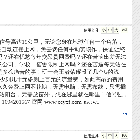
#65
小
中
大
使用道具
收信号高达19公里，无论您身在地球任何一个角落，
先自动连接上网，免去您任何手动繁琐作，保证让您
吗？还在忧愁每年交昂贵网费吗？还在苦恼出差无法
的公司、学校、宿舍限制上网吗？还在苦逼每天站在
不了是多么痛苦的事！玩一会王者荣耀没了几个G的流
用少则几十元多则上百元的流量费，如此高昂的费用
您永久免费上网不花钱，无需电脑，无需布线，只需插
无需站阳台，无需放窗外，想在哪里就在哪里！信号强，
1094201567 官网
www.ccyxf.com
9500WG
#66
小
中
大
使用道具