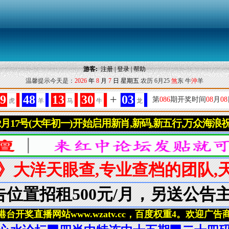
游客:
注册
|
登录
|
帮助
温馨提示今天是：
2026
年
8
月
7
日
星期五
农历 6月25
煞
东 牛
沖
羊