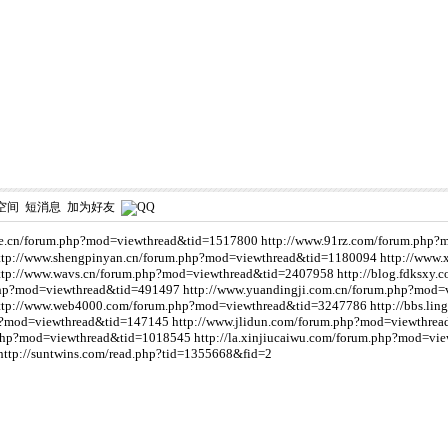
空间
短消息
加为好友
ie.cn/forum.php?mod=viewthread&tid=1517800
http://www.91rz.com/forum.php
ttp://www.shengpinyan.cn/forum.php?mod=viewthread&tid=1180094
http://www.
ttp://www.wavs.cn/forum.php?mod=viewthread&tid=2407958
http://blog.fdksxy
.php?mod=viewthread&tid=491497
http://www.yuandingji.com.cn/forum.php?mod
ttp://www.web4000.com/forum.php?mod=viewthread&tid=3247786
http://bbs.l
hp?mod=viewthread&tid=147145
http://www.jlidun.com/forum.php?mod=viewthre
.php?mod=viewthread&tid=1018545
http://la.xinjiucaiwu.com/forum.php?mod=v
http://suntwins.com/read.php?tid=1355668&fid=2