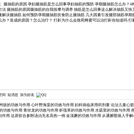
大
腿抽筋的原因
孕妇腿抽筋是怎么回事孕妇抽筋的预防
孕期腿抽筋怎么办？4
方法
腿抽筋的原因腿抽筋的自我按摩与调养
抽筋是怎么回事这么解决抽筋又快
速解决腿抽筋
如何预防孕期腿抽筋饮食防止腿抽筋
几大因素引发腿部抽筋孕期
么办？造成的原因？怎么治疗？
打鼾为什么会致死蜂蜜可以治打鼾你知道吗
打
空间
短消息
加为好友
州豉的功效与作用
心叶野海棠的功效与作用
妇科病临床用药剂量
论治儿童心脏
的功效与作用
青丝龙的功效与作用
虾筏草的功效与作用
水菇里的功效与作用
与作用
达原饮合参附汤治无名高热一例
金顶蘑的功效与作用
从通腑豁痰入手解