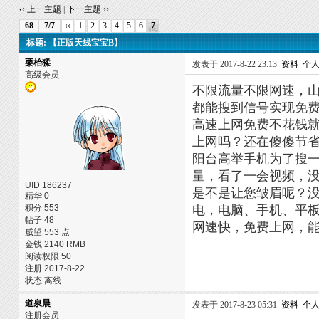
‹‹ 上一主题
|
下一主题 ››
68
7/7
‹‹
1
2
3
4
5
6
7
标题: 【正版天线宝宝B】
栗枱猱
发表于 2017-8-22 23:13
资料
个
高级会员
不限流量不限网速，山
都能搜到信号实现免
高速上网免费不花钱
上网吗？还在傻傻节省
阳台高举手机为了搜一
量，看了一会视频，
UID 186237
是不是让您皱眉呢？没
精华 0
积分 553
电，电脑、手机、平板
帖子 48
网速快，免费上网，
威望 553 点
金钱 2140 RMB
阅读权限 50
注册 2017-8-22
状态 离线
道泉晨
发表于 2017-8-23 05:31
资料
个
注册会员