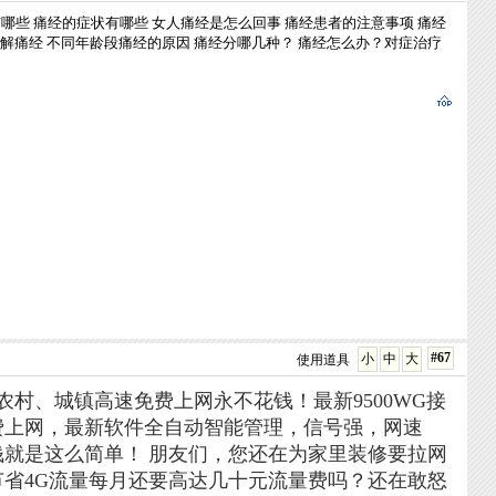
有哪些
痛经的症状有哪些
女人痛经是怎么回事
痛经患者的注意事项
痛经
解痛经
不同年龄段痛经的原因
痛经分哪几种？
痛经怎么办？对症治疗
#67
小
中
大
使用道具
村、城镇高速免费上网永不花钱！最新9500WG接
费上网，最新软件全自动智能管理，信号强，网速
钱就是这么简单！
朋友们，您还在为家里装修要拉网
省4G流量每月还要高达几十元流量费吗？还在敢怒