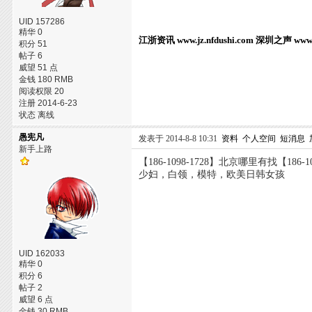
UID 157286
精华 0
江浙资讯
www.jz.nfdushi.com
深圳之声
www.
积分 51
帖子 6
威望 51 点
金钱 180 RMB
阅读权限 20
注册 2014-6-23
状态 离线
愚宪凡
发表于 2014-8-8 10:31
资料
个人空间
短消息
新手上路
【186-1098-1728】北京哪里有找【18
少妇，白领，模特，欧美日韩女孩
UID 162033
精华 0
积分 6
帖子 2
威望 6 点
金钱 30 RMB