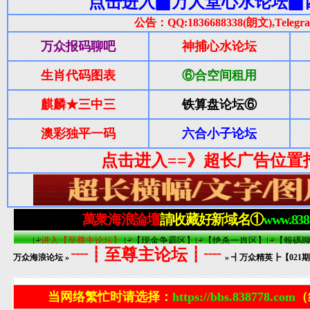
┈┋至尊主论坛┋┈
万众海浪论坛
»
» ┫万众精英┣【021
当网络繁忙时请选择：
https://bbs.838778.com
（