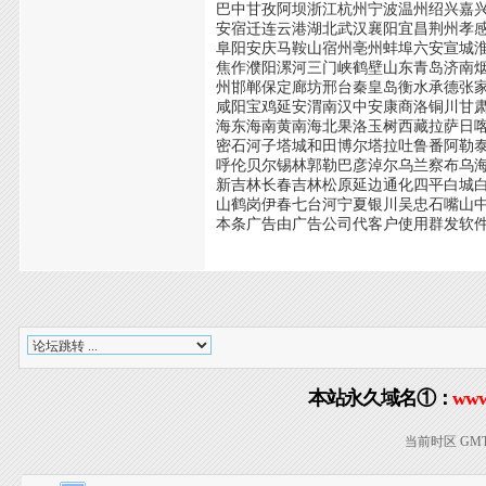
巴中甘孜阿坝浙江杭州宁波温州绍兴嘉
安宿迁连云港湖北武汉襄阳宜昌荆州孝
阜阳安庆马鞍山宿州亳州蚌埠六安宣城
焦作濮阳漯河三门峡鹤壁山东青岛济南
州邯郸保定廊坊邢台秦皇岛衡水承德张
咸阳宝鸡延安渭南汉中安康商洛铜川甘
海东海南黄南海北果洛玉树西藏拉萨日
密石河子塔城和田博尔塔拉吐鲁番阿勒
呼伦贝尔锡林郭勒巴彦淖尔乌兰察布乌
新吉林长春吉林松原延边通化四平白城
山鹤岗伊春七台河宁夏银川吴忠石嘴山
本条广告由广告公司代客户使用群发软
本站永久域名①：
www
当前时区 GMT+8