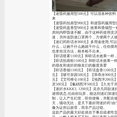
【迷昏药服用型500元】可以混各种饮
来
【迷昏药拍肩型900元】和迷昏药服用
【迷昏药盘香型900元】效果和香烟型
房间内即昏迷不醒，由于这种药使用灵
迷，另外送防迷口罩两个，方便两个人
【迷幻药听话水900元】多用途使用,
什么，让她干什么她就干什么，任你摆
也拿你没办法，根本检不出来。
【听话喷雾1100元】和听话水效果一
【听话拍肩粉1100元】和听话水效果
的朋友和迷奸的狼友们的极度喜爱
【听话香烟1100元】【听话盘香1100元】
元】【唛可奈因500元】【乖乖水900元
元】【艾司唑仑100元】【地西泮200元
灵500元】【氟硝西泮500元】【久光千岛
【迷奸水KKK3, 1200元】吴亦凡同
迷情状态,任由你玩弄，能达到迷幻加迷
制，让人产生幻觉，听你使唤，并配合
天，骚动无比，是天下最好用迷奸药!
像为证所以获罪，而非产品过错。
这款产品的最大好处就在于事后或者性