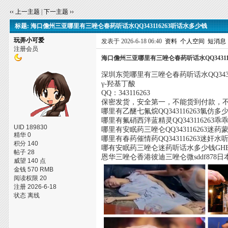
‹‹ 上一主题
|
下一主题 ››
标题: 海口儋州三亚哪里有三唑仑春药听话水QQ343116263听话水多少钱
玩弄小可爱
发表于 2026-6-18 06:40
资料
个人空间
短消息
注册会员
海口儋州三亚哪里有三唑仑春药听话水QQ34311
深圳东莞哪里有三唑仑春药听话水QQ3431
γ-羟基丁酸
QQ：343116263
保密发货，安全第一，不能货到付款，
哪里有乙醚七氟烷QQ343116263氯仿多
哪里有氟硝西泮蓝精灵QQ343116263
UID 189830
哪里有安眠药三唑仑QQ343116263迷
精华 0
哪里有春药催情药QQ343116263迷奸
积分 140
哪有安眠药三唑仑迷药听话水多少钱GH
帖子 28
恩华三唑仑香港彼迪三唑仑微sddf87
威望 140 点
金钱 570 RMB
阅读权限 20
注册 2026-6-18
状态 离线