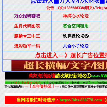
┈┋全年资料区┋┈
万众海浪论坛
»
» 海口儋州三亚哪里有三唑仑春药听话水Q
当网络繁忙时请选择：
https://bbs.838778.com
（