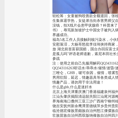
轻松筹：女童被狗咬善款全额退回，张桂
生集体退学热，女徒弟当街杀害男师父自首
没钱，拍X线片会患甲状腺癌？科普来了
书》，辱骂新加坡护士中国女子被判入
界越成功。
福岛5名工作人员接触到核污染水，小伙
安慰落泪，大杨哥怒批李佳琦挟持商家，
放 湖北前首富获国赔，国台办回应富士
是孤儿吗”评语老师道歉，索尼本田社
参战
注：使用之前自己先服用解药QQ34311
QQ343116263听话水/乖乖水/催情
三唑仑，GHB，唛可奈因，催情，喷雾
男用壮阳，延迟，情趣器具等各类成人情
情趣产品，请勿用于非法用途！
什么是ghb,什么是迷奸水
北京上海天津重庆澳门香港福建泉州福
江汕头肇庆揭阳清远韶关阳江汕尾河源
界海南海口儋州三亚三沙广西南宁柳州
饶吉安抚州新余鹰潭景德镇萍乡贵州贵
临沧德宏傣族景颇族自治州怒江傈僳族
壮族苗族自治州西双版纳傣族自治州四