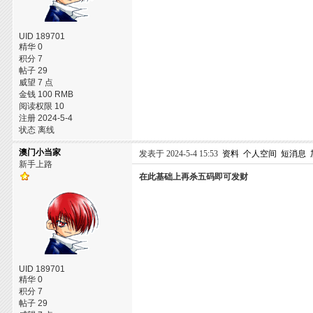
UID 189701
精华 0
积分 7
帖子 29
威望 7 点
金钱 100 RMB
阅读权限 10
注册 2024-5-4
状态 离线
澳门小当家
发表于 2024-5-4 15:53
资料
个人空间
短消息
新手上路
在此基础上再杀五码即可发财
UID 189701
精华 0
积分 7
帖子 29