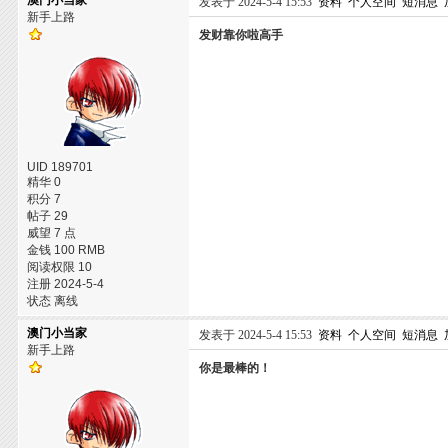
澳门小当家
发表于 2024-5-4 15:53
资料
个人空间
短消息
新手上路
发财靠你啦高手
UID 189701
精华 0
积分 7
帖子 29
威望 7 点
金钱 100 RMB
阅读权限 10
注册 2024-5-4
状态 离线
澳门小当家
发表于 2024-5-4 15:53
资料
个人空间
短消息
新手上路
你是最棒的！