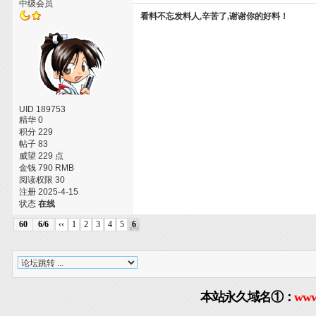
中级会员
看料不忘发料人,辛苦了,谢谢你的好料！
UID 189753
精华 0
积分 229
帖子 83
威望 229 点
金钱 790 RMB
阅读权限 30
注册 2025-4-15
状态
在线
60
6/6
‹‹
1
2
3
4
5
6
本站永久域名①：
www