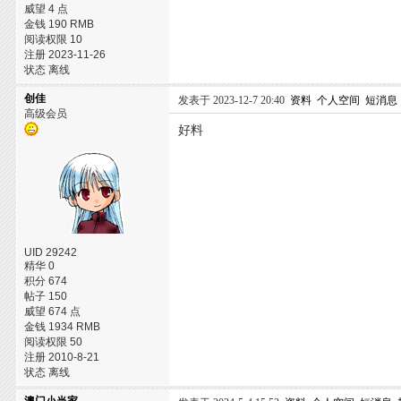
威望 4 点
金钱 190 RMB
阅读权限 10
注册 2023-11-26
状态 离线
创佳
发表于 2023-12-7 20:40
资料
个人空间
短消息
高级会员
好料
UID 29242
精华 0
积分 674
帖子 150
威望 674 点
金钱 1934 RMB
阅读权限 50
注册 2010-8-21
状态 离线