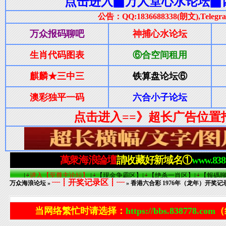
┈┋开奖记录区┋┈
万众海浪论坛
»
» 香港六合彩 1976年（龙年）开奖记
当网络繁忙时请选择：
https://bbs.838778.com
（