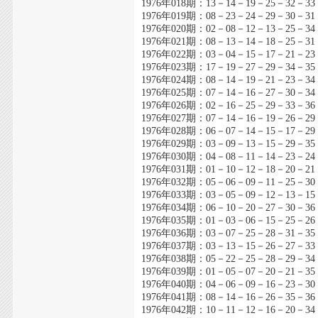
1976年018期：13－14－19－25－32－
1976年019期：08－23－24－29－30－
1976年020期：02－08－12－13－25－
1976年021期：08－13－14－18－25－
1976年022期：03－04－15－17－21－
1976年023期：17－19－27－29－34－
1976年024期：08－14－19－21－23－
1976年025期：07－14－16－27－30－
1976年026期：02－16－25－29－33－
1976年027期：07－14－16－19－26－
1976年028期：06－07－14－15－17－
1976年029期：03－09－13－15－29－
1976年030期：04－08－11－14－23－
1976年031期：01－10－12－18－20－
1976年032期：05－06－09－11－25－
1976年033期：03－05－09－12－13－
1976年034期：06－10－20－27－30－
1976年035期：01－03－06－15－25－
1976年036期：03－07－25－28－31－
1976年037期：03－13－15－26－27－
1976年038期：05－22－25－28－29－
1976年039期：01－05－07－20－21－
1976年040期：04－06－09－16－23－
1976年041期：08－14－16－26－35－
1976年042期：10－11－12－16－20－