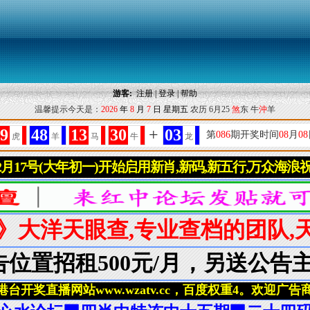
游客:
注册
|
登录
|
帮助
温馨提示今天是：
2026
年
8
月
7
日
星期五
农历 6月25
煞
东 牛
沖
羊